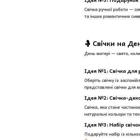
Свічка ручної роботи — си
та інших романтичних симв
🤱 Свічки на Де
День матері — свято, коли
Ідея №1: Свічка для 
Оберіть свічку із заспок
представлені свічки для м
Ідея №2: Свічка-дек
Свічка, яка стане частино
натуральні кольори та тек
Ідея №3: Набір свічо
Подаруйте набір із кілько