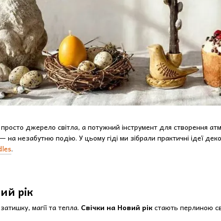
просто джерело світла, а потужний інструмент для створення атм
— на незабутню подію. У цьому гіді ми зібрали практичні ідеї декор
les
.
вий рік
затишку, магії та тепла.
Свічки на Новий рік
стають перлиною свя