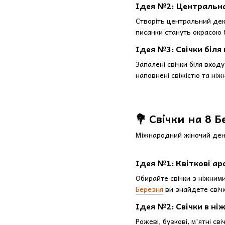
Ідея №2: Центральн
Створіть центральний деко
писанки стануть окрасою 
Ідея №3: Свічки біля
Запалені свічки біля вход
наповнені свіжістю та ні
💐 Свічки на 8 
Міжнародний жіночий день 
Ідея №1: Квіткові а
Обирайте свічки з ніжними
Березня
ви знайдете свічк
Ідея №2: Свічки в ні
Рожеві, бузкові, м'ятні с