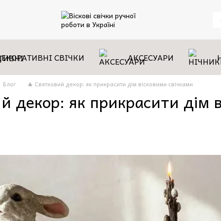
ДЕКОРАТИВНІ СВІЧКИ
АКСЕСУАРИ
Блог
🎄 Святковий декор: як прикрасити дім вісковими свічками
й декор: як прикрасити дім в