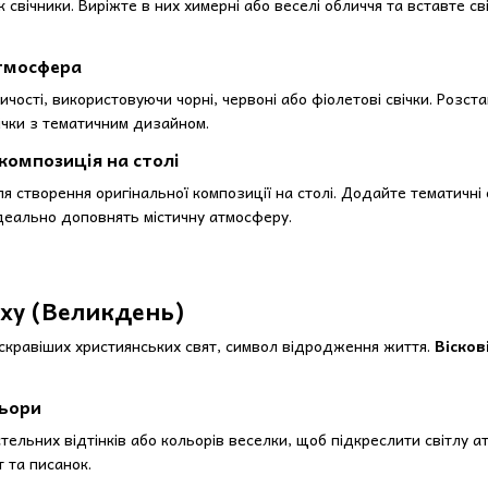
 свічники. Виріжте в них химерні або веселі обличчя та вставте св
атмосфера
чості, використовуючи чорні, червоні або фіолетові свічки. Розста
ічки з тематичним дизайном.
композиція на столі
я створення оригінальної композиції на столі. Додайте тематичні е
деально доповнять містичну атмосферу.
сху (Великдень)
кравіших християнських свят, символ відродження життя.
Вісков
льори
тельних відтінків або кольорів веселки, щоб підкреслити світлу а
т та писанок.