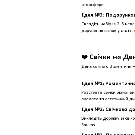
атмосфери.
Ідея №3: Подарунков
Складіть набір із 2-3 нев
дарування свічок у статті
❤️ Свічки на Де
День святого Валентина —
Ідея №1: Романтична
Розставте свічки різної в
аромати та естетичний ди
Ідея №2: Свічкова д
Викладіть доріжку зі свіч
банках.
Ідея №3: Подарунок 