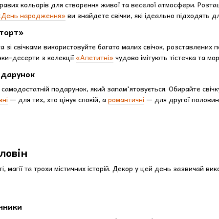
кравих кольорів для створення живої та веселої атмосфери. Розта
 «День народження»
ви знайдете свічки, які ідеально підходять д
«торт»
а зі свічками використовуйте багато малих свічок, розставлених 
чки-десерти з колекції
«Апетитні»
чудово імітують тістечка та мо
одарунок
 самодостатній подарунок, який запам'ятовується. Обирайте свічк
вні
— для тих, хто цінує спокій, а
романтичні
— для другої половинк
лловін
, магії та трохи містичних історій. Декор у цей день зазвичай викон
ічники