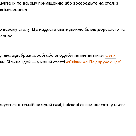
шуйте їх по всьому приміщенню або зосередьте на столі з
ля іменинника.
по всьому столу. Це надасть святкуванню більш дорослого та
розиво.
у, яка відображає хобі або вподобання іменинника:
фан-
и. Більше ідей — у нашій статті
«Свічки на Подарунок: ідеї
ується в темній колірній гамі, і віскові свічки вносять у нього