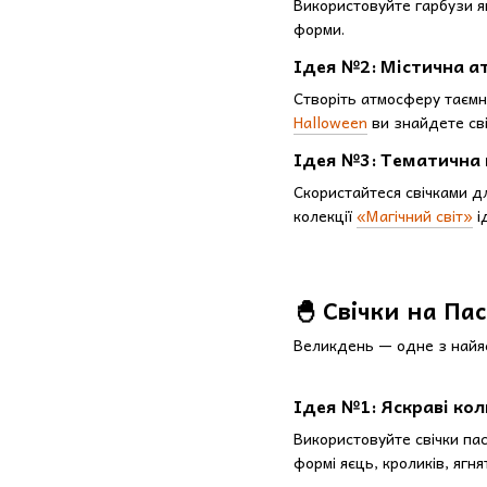
Використовуйте гарбузи як
форми.
Ідея №2: Містична 
Створіть атмосферу таємни
Halloween
ви знайдете св
Ідея №3: Тематична 
Скористайтеся свічками дл
колекції
«Магічний світ»
і
🐣 Свічки на Па
Великдень — одне з найяс
Ідея №1: Яскраві ко
Використовуйте свічки пас
формі яєць, кроликів, ягня