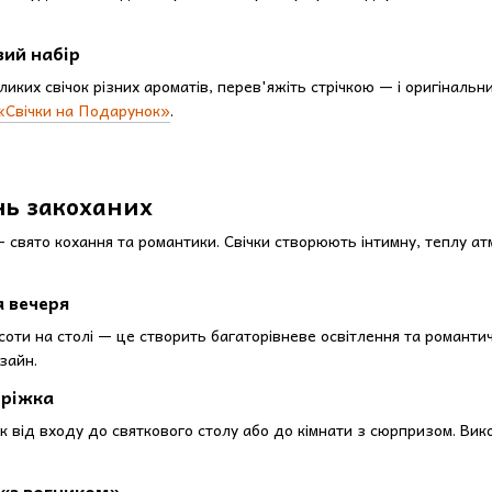
ий набір
еликих свічок різних ароматів, перев'яжіть стрічкою — і оригінал
«Свічки на Подарунок»
.
нь закоханих
 свято кохання та романтики. Свічки створюють інтимну, теплу ат
 вечеря
исоти на столі — це створить багаторівневе освітлення та романтич
зайн.
оріжка
ок від входу до святкового столу або до кімнати з сюрпризом. Вик
«з вогником»