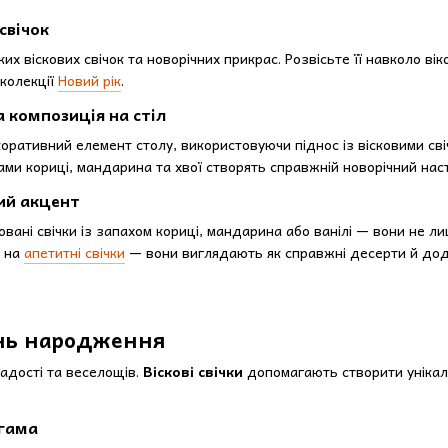
свічок
ких віскових свічок та новорічних прикрас. Розвісьте її навколо в
 колекції
Новий рік
.
 композиція на стіл
ративний елемент столу, використовуючи піднос із вісковими свічка
ми кориці, мандарина та хвої створять справжній новорічний наст
ий акцент
вані свічки із запахом кориці, мандарина або ванілі — вони не 
у на
апетитні свічки
— вони виглядають як справжні десерти й дода
ень народження
адості та веселощів.
Віскові свічки
допомагають створити унікаль
 гама