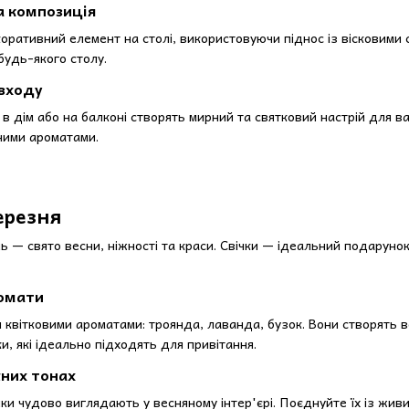
а композиція
ративний елемент на столі, використовуючи піднос із вісковими сві
будь-якого столу.
 входу
у в дім або на балконі створять мирний та святковий настрій для ва
жними ароматами.
Березня
— свято весни, ніжності та краси. Свічки — ідеальний подарунок,
ромати
 квітковими ароматами: троянда, лаванда, бузок. Вони створять в
и, які ідеально підходять для привітання.
жних тонах
вічки чудово виглядають у весняному інтер'єрі. Поєднуйте їх із жи