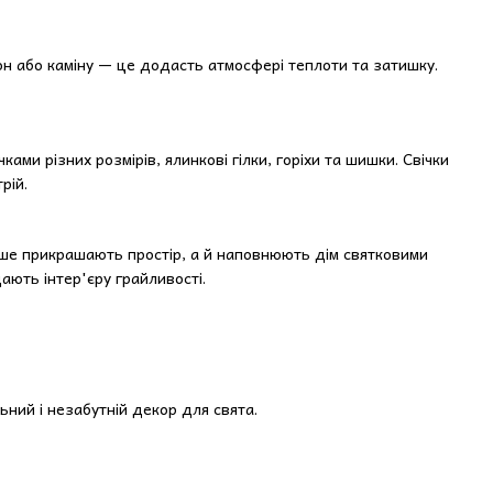
ікон або каміну — це додасть атмосфері теплоти та затишку.
ми різних розмірів, ялинкові гілки, горіхи та шишки. Свічки
рій.
лише прикрашають простір, а й наповнюють дім святковими
ють інтер'єру грайливості.
ний і незабутній декор для свята.