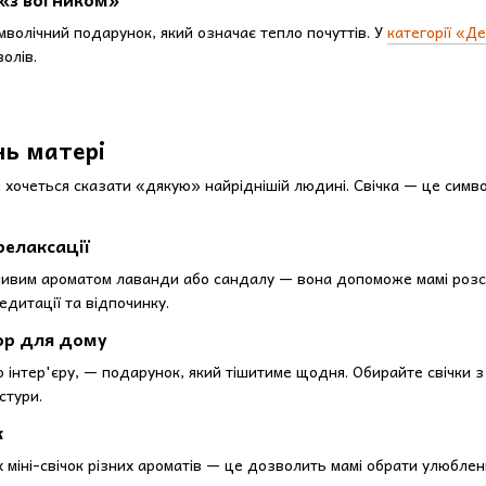
мволічний подарунок, який означає тепло почуттів. У
категорії «Д
олів.
нь матері
 хочеться сказати «дякую» найріднішій людині. Свічка — це симво
релаксації
ійливим ароматом лаванди або сандалу — вона допоможе мамі розс
едитації та відпочинку.
ор для дому
ю інтер'єру, — подарунок, який тішитиме щодня. Обирайте свічки 
стури.
к
х міні-свічок різних ароматів — це дозволить мамі обрати улюблен