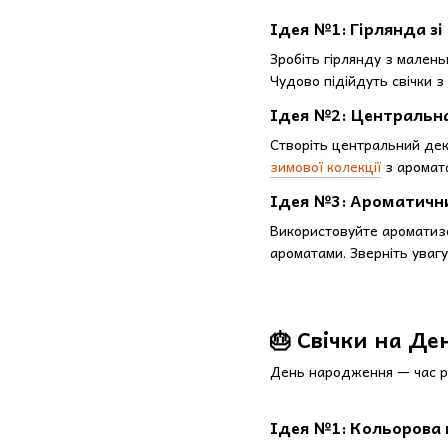
Ідея №1: Гірлянда зі 
Зробіть гірлянду з малень
Чудово підійдуть свічки з
Ідея №2: Центральна
Створіть центральний деко
зимової колекції
з аромата
Ідея №3: Ароматичн
Використовуйте ароматизо
ароматами. Зверніть уваг
🎂 Свічки на Д
День народження — час р
Ідея №1: Кольорова