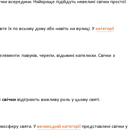
ічки всередини. Найкраще підійдуть невеликі свічки простої
вте їх по всьому дому або навіть на вулиці. У
категорії
лементи: павуків, черепи, відьмині капелюхи. Свічки з
і свічки
відіграють важливу роль у цьому святі.
тмосферу свята. У
великодній категорії
представлені свічки у