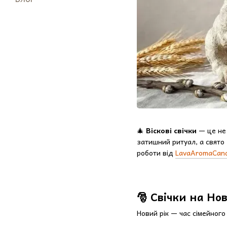
🎄
Віскові свічки
— це не 
затишний ритуал, а свято 
роботи від
LavaAromaCand
🎅 Свічки на Но
Новий рік — час сімейного 