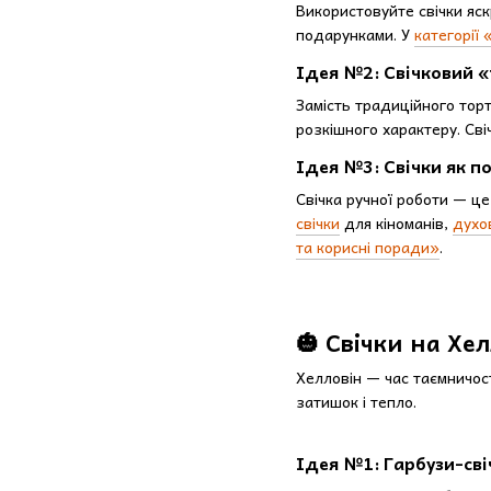
Використовуйте свічки яс
подарунками. У
категорії
Ідея №2: Свічковий 
Замість традиційного торт
розкішного характеру. Сві
Ідея №3: Свічки як п
Свічка ручної роботи — це
свічки
для кіноманів,
духо
та корисні поради»
.
🎃 Свічки на Хе
Хелловін — час таємничості
затишок і тепло.
Ідея №1: Гарбузи-св