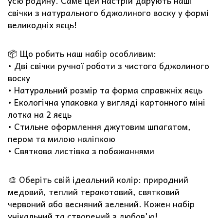
усю родину. Саме цей настрій дарують наші
свічки з натурального бджолиного воску у формі
великодніх яєць!
📦 Що робить наш набір особливим:
• Дві свічки ручної роботи з чистого бджолиного
воску
• Натуральний розмір та форма справжніх яєць
• Екологічна упаковка у вигляді картонного міні
лотка на 2 яєць
• Стильне оформлення джутовим шпагатом,
пером та милою наліпкою
• Святкова листівка з побажаннями
🎨 Оберіть свій ідеальний колір: природний
медовий, теплий теракотовий, святковий
червоний або весняний зелений. Кожен набір
унікальний та створений з любов'ю!