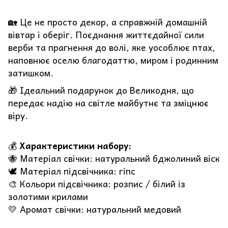
🏡 Це не просто декор, а справжній домашній
вівтар і оберіг. Поєднання життєдайної сили
верби та прагнення до волі, яке уособлює птах,
наповнює оселю благодаттю, миром і родинним
затишком.
🎁 Ідеальний подарунок до Великодня, що
передає надію на світле майбутнє та зміцнює
віру.
💰
Характеристики набору:
🐝 Матеріал свічки: натуральний бджолиний віск
🕊️ Матеріал підсвічника: гіпс
🎨 Кольори підсвічника: розпис / білий із
золотими крилами
💛 Аромат свічки: натуральний медовий