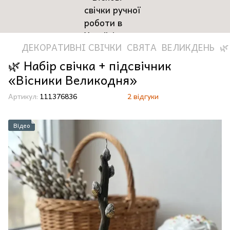
ДЕКОРАТИВНІ СВІЧКИ
СВЯТА
ВЕЛИКДЕНЬ
🌿
🌿 Набір свічка + підсвічник
«Вісники Великодня»
Артикул:
111376836
2 відгуки
Відео