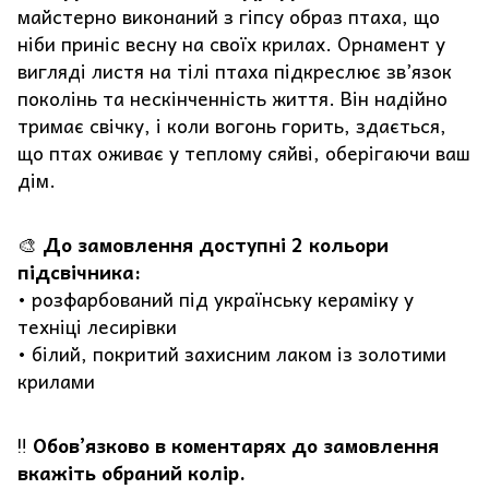
майстерно виконаний з гіпсу образ птаха, що
ніби приніс весну на своїх крилах. Орнамент у
вигляді листя на тілі птаха підкреслює зв’язок
поколінь та нескінченність життя. Він надійно
тримає свічку, і коли вогонь горить, здається,
що птах оживає у теплому сяйві, оберігаючи ваш
дім.
🎨
До замовлення доступні 2 кольори
підсвічника:
• розфарбований під українську кераміку у
техніці лесирівки
• білий, покритий захисним лаком із золотими
крилами
‼️
Обовʼязково в коментарях до замовлення
вкажіть обраний колір.