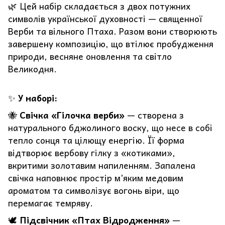
🌿 Цей набір складається з двох потужних
символів української духовності — священної
Верби та вільного Птаха. Разом вони створюють
завершену композицію, що втілює пробудження
природи, весняне оновлення та світло
Великодня.
✨
У наборі:
🐝
Свічка «Гілочка верби»
— створена з
натурального бджолиного воску, що несе в собі
тепло сонця та цілющу енергію. Її форма
відтворює вербову гілку з «котиками»,
вкритими золотавим напиленням. Запалена
свічка наповнює простір м’яким медовим
ароматом та символізує вогонь віри, що
перемагає темряву.
🕊️
Підсвічник «Птах Відродження»
—