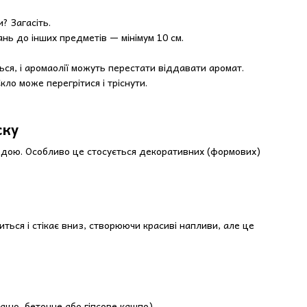
? Загасіть.
тань до інших предметів — мінімум 10 см.
ться, і аромаолії можуть перестати віддавати аромат.
ло може перегрітися і тріснути.
ску
родою. Особливо це стосується декоративних (формових)
иться і стікає вниз, створюючи красиві напливи, але це
ацю, бетонне або гіпсове кашпо).