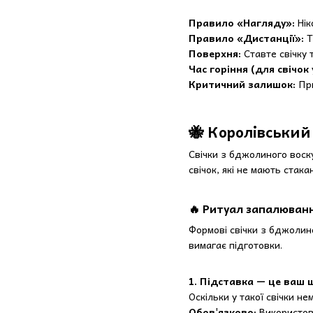
Правило «Нагляду»:
Нік
Правило «Дистанції»:
Т
Поверхня:
Ставте свічку 
Час горіння (для свічок у
Критичний залишок:
При
🐝 Королівський
Свічки з бджолиного воск
свічок, які не мають стака
🔥 Ритуал запалюванн
Формові свічки з бджолино
вимагає підготовки.
1. Підставка — це ваш щ
Оскільки у такої свічки не
Обов'язково:
Використову