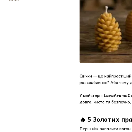
Свічки — це найпростіший 
розслаблення? Або чому д
У майстерні
LavaAromaCa
довго, чисто та безпечно, 
🔥 5 Золотих пр
Перш ніж запалити вогонь,