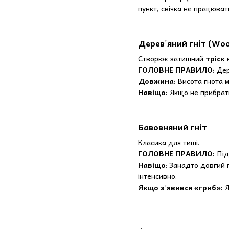
пункт, свічка не працюват
Дерев'яний гніт (Wo
Створює затишний
тріск 
ГОЛОВНЕ ПРАВИЛО:
Дер
Довжина:
Висота гнота м
Навіщо:
Якщо не прибрати 
Бавовняний гніт
Класика для тиші.
ГОЛОВНЕ ПРАВИЛО:
Під
Навіщо
: Занадто довгий 
інтенсивно.
Якщо з'явився «гриб»:
Я