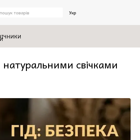
Укр
НІЧНИКИ
за натуральними свічками