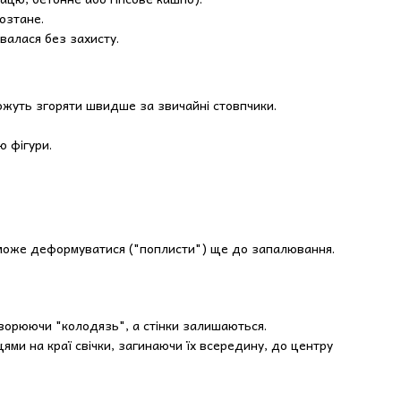
розтане.
валася без захисту.
ожуть згоряти швидше за звичайні стовпчики.
 фігури.
а може деформуватися ("поплисти") ще до запалювання.
створюючи "колодязь", а стінки залишаються.
цями на краї свічки, загинаючи їх всередину, до центру