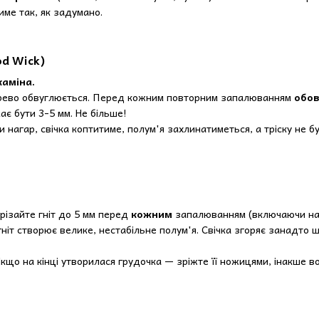
име так, як задумано.
od Wick)
каміна.
ево обвуглюється. Перед кожним повторним запалюванням
обов
ає бути 3-5 мм. Не більше!
нагар, свічка коптитиме, полум'я захлинатиметься, а тріску не б
різайте гніт до 5 мм перед
кожним
запалюванням (включаючи на
гніт створює велике, нестабільне полум'я. Свічка згоряє занадто 
кщо на кінці утворилася грудочка — зріжте її ножицями, інакше вон