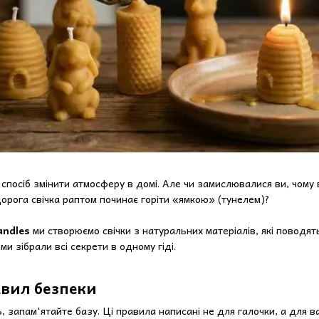
спосіб змінити атмосферу в домі. Але чи замислювалися ви, чому в
орога свічка раптом починає горіти «ямкою» (тунелем)?
ndles
ми створюємо свічки з натуральних матеріалів, які поводят
ми зібрали всі секрети в одному гіді.
авил безпеки
 запам'ятайте базу. Ці правила написані не для галочки, а для в