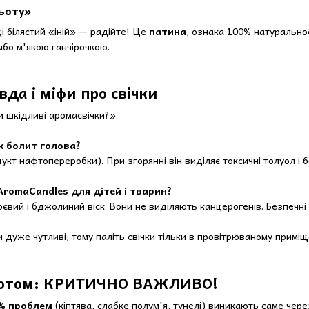
ьоту»
і білястий «іній» — радійте! Це
патина
, ознака 100% натуральнос
або м'якою ганчірочкою.
вда і міфи про свічки
и шкідливі аромасвічки?».
к болит голова?
укт нафтопереробки). При згорянні він виділяє токсичні толуол і 
aAromaCandles для дітей і тварин?
оєвий і бджолиний віск. Вони не виділяють канцерогенів. Безпечн
 дуже чутливі, тому паліть свічки тільки в провітрюваному приміщ
гнотом: КРИТИЧНО ВАЖЛИВО!
% проблем
(кіптява, слабке полум'я, тунелі) виникають саме чер