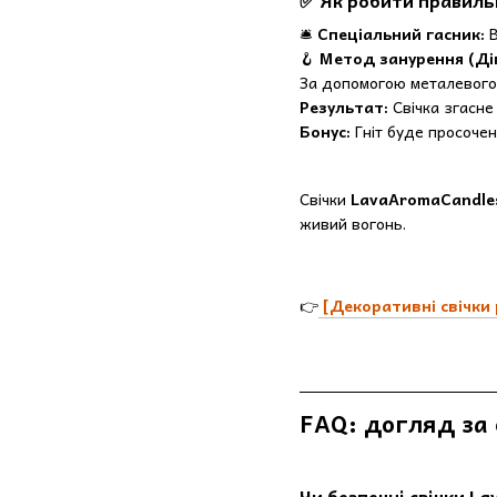
🛎️
Спеціальний гасник:
🪝
Метод занурення (Діп
За допомогою металевого г
Результат:
Свічка згасне 
Бонус:
Гніт буде просочен
Свічки
LavaAromaCandle
живий вогонь.
👉
[Декоративні свічки 
FAQ: догляд за 
Чи безпечні свічки L