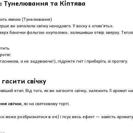
ку: Тунелювання та Кіптява
рить ямкою (Тунелювання)
рше ви запалили свічку ненадовго. У воску є «пам'ять».
верх баночки фольгою «куполом», залишивши отвір зверху. Тепло 
птить
ротяг.
асником, а не задуваючи!), підріжте гніт і приберіть зі протягу.
 гасити свічку
віший етап. Від того, як ви загасите свічку, залежить її аромат н
ння свічки,
як на святковому торті.
ск може розбризкатися в очі) і псує весь ефект — замість аромату о
но: