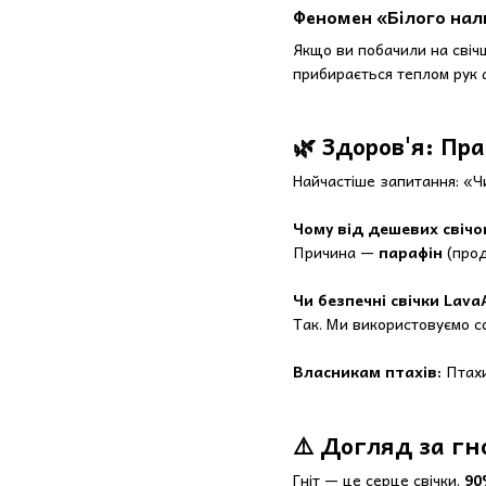
Феномен «Білого нал
Якщо ви побачили на свічц
прибирається теплом рук 
🌿 Здоров'я: Пра
Найчастіше запитання: «Ч
Чому від дешевих свічо
Причина —
парафін
(прод
Чи безпечні свічки Lav
Так. Ми використовуємо с
Власникам птахів:
Птахи
⚠️ Догляд за 
Гніт — це серце свічки.
90