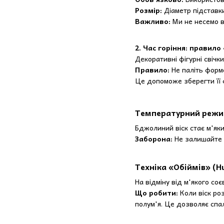
Розмір:
Діаметр підставки
Важливо:
Ми не несемо в
2. Час горіння: правило
Декоративні фігурні свіч
Правило:
Не паліть форм
Це допоможе зберегти її
Температурний реж
Бджолиний віск стає м'яки
Заборона:
Не залишайте 
Техніка «Обіймів» (H
На відміну від м'якого со
Що робити:
Коли віск роз
полум'я. Це дозволяє спал