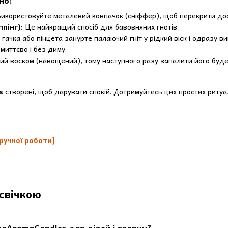
Використовуйте металевий ковпачок (сніффер), щоб перекрити до
пінг):
Це найкращий спосіб для бавовняних гнотів.
ачка або пінцета занурте палаючий гніт у рідкий віск і одразу ви
миттєво і без диму.
ий воском (навощений), тому наступного разу запалити його буде
s
створені, щоб дарувати спокій. Дотримуйтесь цих простих ритуалі
ручної роботи]
свічкою
avaAromaCandles для дітей і тварин?