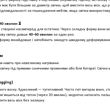
 має бути більшим за діаметр свічки, щоб вмістити весь віск, що 
ідповідальності за пошкодження меблів, якщо свічка використову
 40 хвилин ⏳
ки створені насамперед для естетики. Через складну форму вони м
ову свічку довше
40–60 хвилин
за один раз.
 форму якнайдовше і запобіжить занадто швидкому деформуванню
им
м навіть при невеликому нагріванні.
свічку під прямими сонячними променями або біля батареї. Свічк
ugging)
євого воску, бджолиний — тугоплавкий. Часто гніт вигорає вниз, 
м'якшиться від тепла (через 30 хвилин), акуратно натисніть паль
ити весь віск без залишку.