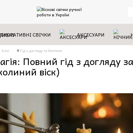
ДЕКОРАТИВНІ СВІЧКИ
АКСЕСУАРИ
Блог
🛡️ Гід з догляду та безпеки
агія: Повний гід з догляду 
жолиний віск)