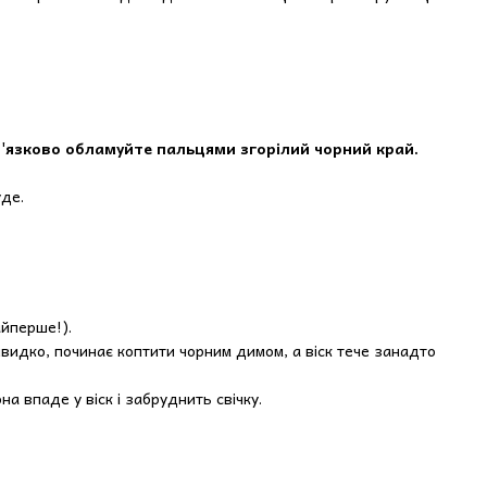
'язково обламуйте пальцями згорілий чорний край.
уде.
йперше!).
швидко, починає коптити чорним димом, а віск тече занадто
а впаде у віск і забруднить свічку.