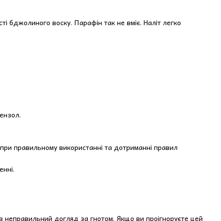
ті бджолиного воску. Парафін так не вміє. Наліт легко
бензол.
і при правильному використанні та дотриманні правил
енні.
ез неправильний догляд за гнотом. Якщо ви проігноруєте цей