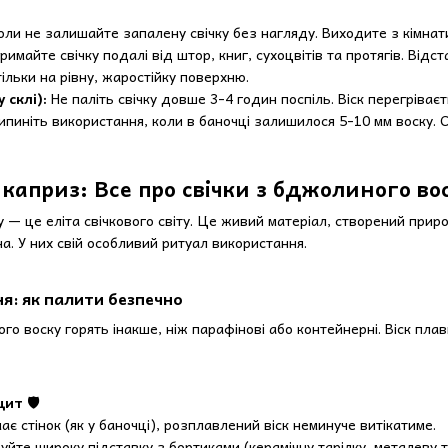
оли не залишайте запалену свічку без нагляду. Виходите з кімнати
римайте свічку подалі від штор, книг, сухоцвітів та протягів. Відс
тільки на рівну, жаростійку поверхню.
 склі):
Не паліть свічку довше 3-4 годин поспіль. Віск перегріває
пиніть використання, коли в баночці залишилося 5-10 мм воску. Ск
 каприз: Все про свічки з бджолиного во
у — це еліта свічкового світу. Це живий матеріал, створений при
на. У них свій особливий ритуал використання.
я: як палити безпечно
го воску горять інакше, ніж парафінові або контейнерні. Віск плав
ит 🛡️
має стінок (як у баночці), розплавлений віск неминуче витікатиме.
йте широку підставку з бортиками (керамічну тарілку, металеву т