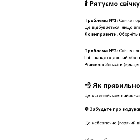
🕯️ Рятуємо свіч
Проблема №1:
Свічка го
Це відбувається, якщо впе
Як виправити:
Оберніть 
Проблема №2:
Свічка ко
Гніт занадто довгий або п
Рішення:
Загасіть (краще г
💨 Як правильно
Це останній, але найважли
🚫 Забудьте про задува
Це небезпечно (гарячий ві
✅ Як робити правиль