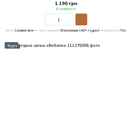
1 190 грн
В наявності
Віск
Соєвий віск
Час горіння
Максимум (40+ годин)
Емність
Гіпс
Відео