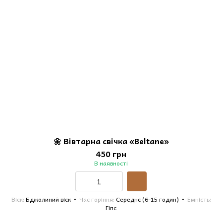
🌼 Вівтарна свічка «Beltane»
450 грн
В наявності
Віск
Бджолиний віск
Час горіння
Середнє (6-15 годин)
Емність
Гіпс