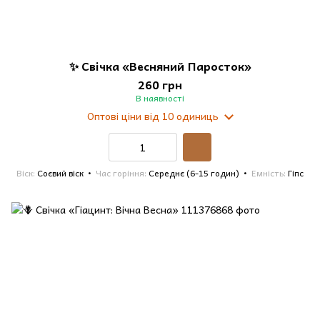
✨ Свічка «Весняний Паросток»
260 грн
В наявності
Оптові ціни
від 10 одиниць
Віск
Соєвий віск
Час горіння
Середнє (6-15 годин)
Емність
Гіпс