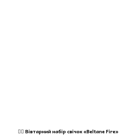
🧙‍♂️ Вівтарний набір свічок «Beltane Fire»