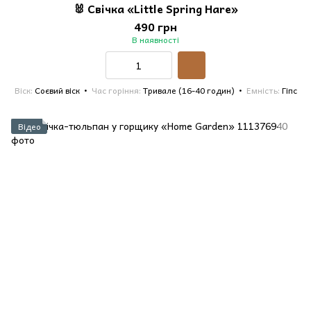
🐰 Свічка «Little Spring Hare»
490 грн
В наявності
Віск
Соєвий віск
Час горіння
Тривале (16-40 годин)
Емність
Гіпс
Відео