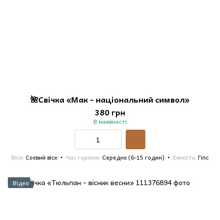
🌺Свічка «Мак - національний символ»
380 грн
В наявності
Віск
Соєвий віск
Час горіння
Середнє (6-15 годин)
Емність
Гіпс
Відео