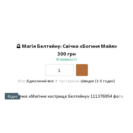
🔮 Магія Белтейну: Свічка «Богиня Майя»
300 грн
В наявності
Віск
Бджолиний віск
Час горіння
Швидке (1-5 годин)
Відео