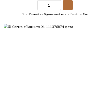
Віск
Соєвий та Бджолиний віск
Емність
Гіпс