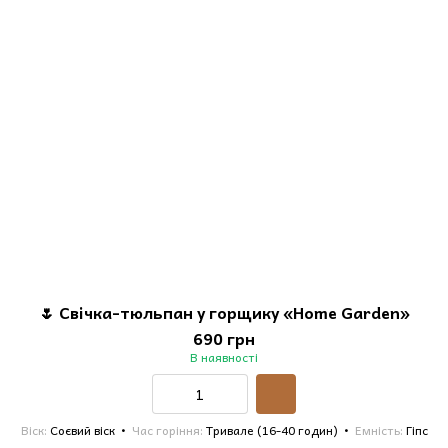
🌷 Свічка-тюльпан у горщику «Home Garden»
690 грн
В наявності
Віск
Соєвий віск
Час горіння
Тривале (16-40 годин)
Емність
Гіпс