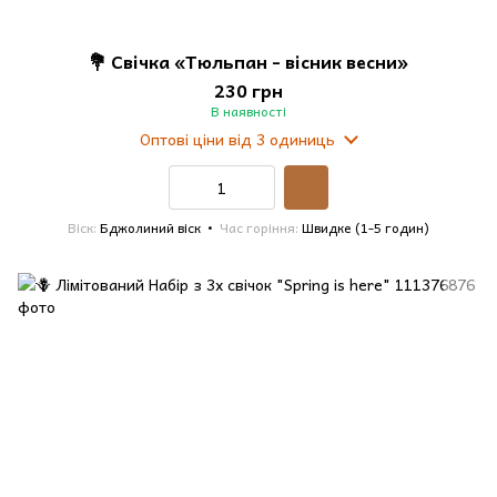
💐 Свічка «Тюльпан - вісник весни»
230 грн
В наявності
Оптові ціни
від 3 одиниць
Віск
Бджолиний віск
Час горіння
Швидке (1-5 годин)