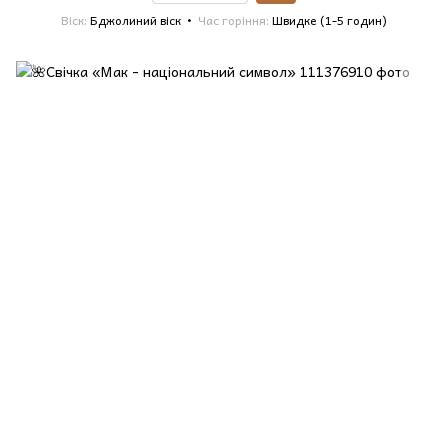
Віск
Бджолиний віск
Час горіння
Швидке (1-5 годин)