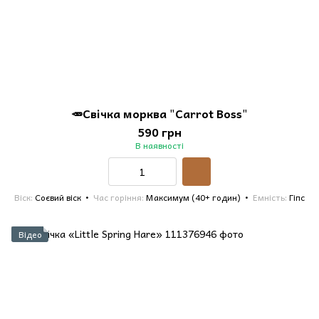
🥕Свічка морква "Carrot Boss"
590 грн
В наявності
Віск
Соєвий віск
Час горіння
Максимум (40+ годин)
Емність
Гіпс
Відео