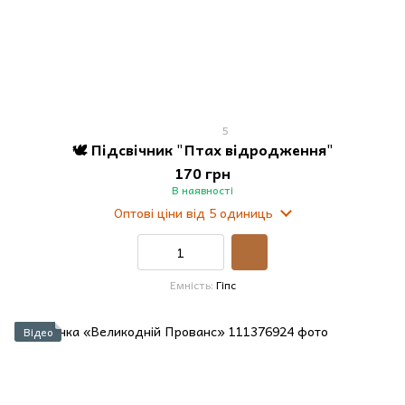
5
🕊️ Підсвічник "Птах відродження"
170 грн
В наявності
Оптові ціни
від 5 одиниць
Емність
Гіпс
Відео