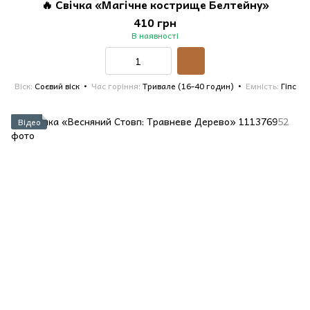
🔥 Свічка «Магічне кострище Белтейну»
410 грн
В наявності
Віск
Соєвий віск
Час горіння
Тривале (16-40 годин)
Емність
Гіпс
Відео