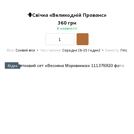
🪻Свічка «Великодній Прованс»
360 грн
В наявності
Віск
Соєвий віск
Час горіння
Середнє (6-15 годин)
Емність
Гіпс
Відео