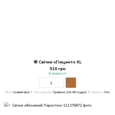
🌸 Свічка «Гіацинт» XL
510 грн
В наявності
Віск
Соєвий віск
Час горіння
Тривале (16-40 годин)
Емність
Гіпс