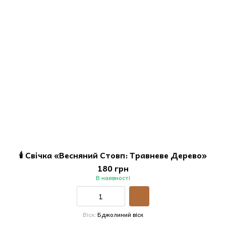
🕯️ Свічка «Весняний Стовп: Травневе Дерево»
180 грн
В наявності
Віск
Бджолиний віск