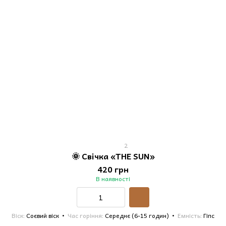
2
🌞 Свічка «THE SUN»
420 грн
В наявності
Віск
Соєвий віск
Час горіння
Середнє (6-15 годин)
Емність
Гіпс