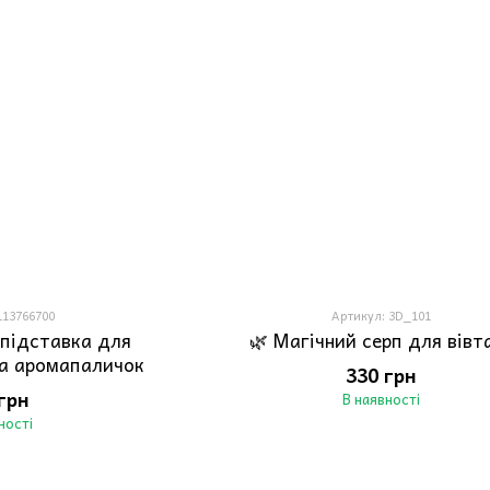
113766700
Артикул: 3D_101
 підставка для
🌿 Магічний серп для вівт
та аромапаличок
330 грн
грн
В наявності
ності