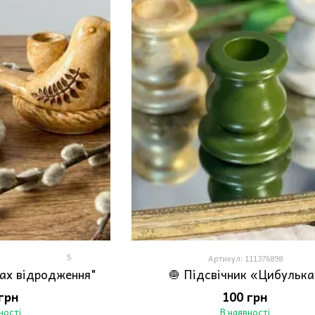
5
Артикул: 111376898
тах відродження"
🧅 Підсвічник «Цибульк
грн
100 грн
ності
В наявності