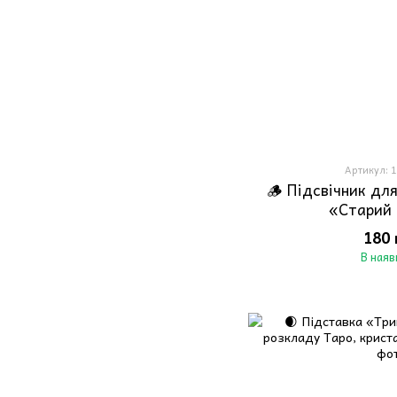
Артикул: 
🪵 Підсвічник для
«Старий 
180 
В наяв