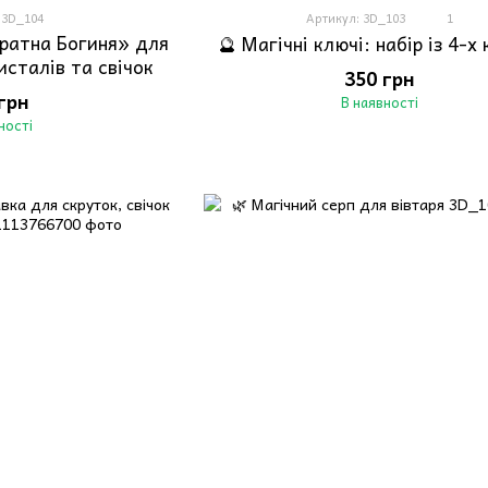
 3D_104
Артикул: 3D_103
1
ратна Богиня» для
🔮 Магічні ключі: набір із 4-х
исталів та свічок
350 грн
грн
В наявності
ності