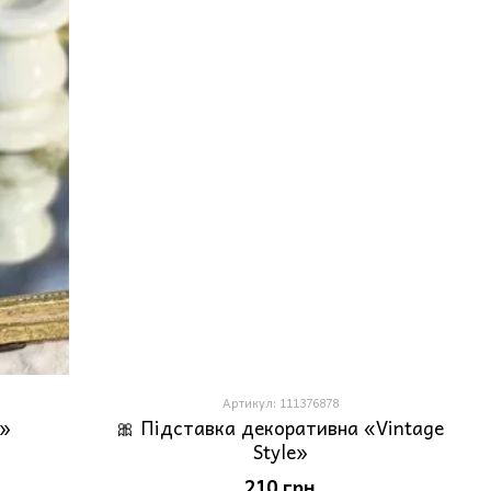
Артикул: 111376878
а»
🎀 Підставка декоративна «Vintage
Style»
210 грн