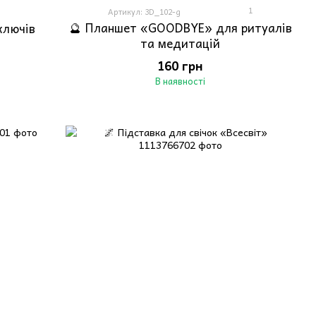
1
Артикул: 3D_102-g
🔮 Планшет «GOODBYE» для ритуалів
 ключів
та медитацій
160 грн
В наявності