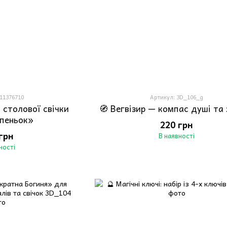
111376710
Артикул: 3D_106_g
 столової свічки
🧭 Вегвізир — компас душі та
пеньок»
220 грн
грн
В наявності
ності