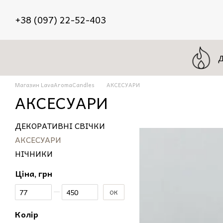
Перейти до основного контенту
+38 (097) 22-52-403
Магазин LavaAromaCandles
АКСЕСУАРИ
АКСЕСУАРИ
ДЕКОРАТИВНІ СВІЧКИ
АКСЕСУАРИ
НІЧНИКИ
Ціна, грн
Від Ціна, грн
До Ціна, грн
ОК
Колір