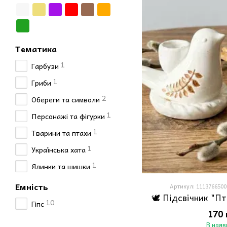
Тематика
1
Гарбузи
1
Гриби
2
Обереги та символи
1
Персонажі та фігурки
1
Тварини та птахи
1
Українська хата
1
Ялинки та шишки
Емність
Артикул: 1113766500
🕊️ Підсвічник "П
10
Гіпс
170 
В наяв