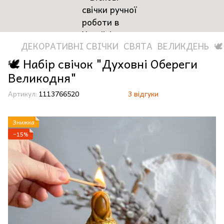
ДЕКОРАТИВНІ СВІЧКИ
СВЯТА
ВЕЛИКДЕНЬ
🕊
🕊️ Набір свічок "Духовні Обереги
Великодня"
Артикул:
1113766520
3 відгуки
Знижка
−15%