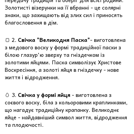
Золотисті візерунки на її вбранні - це солярні
знаки, що захищають від злих сил і приносять
благословення в дім.
🍞 2.
Свічка "Великодня Паска"
- виготовлена
з медового воску у формі традиційної паски з
білою глазур'ю зверху та гніздечком із
золотими яйцями. Паска символізує Христове
Воскресіння, а золоті яйця в гніздечку - нове
життя і відродження.
🥚 3.
Свічка у формі яйця
- виготовлена з
соєвого воску, біла з кольоровими краплинками,
що нагадує традиційну крапанку. Великоднє
яйце - найдавніший символ життя, відродження
та плодючості.