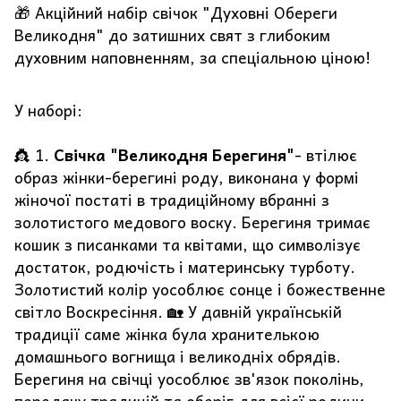
🎁 Акційний набір свічок "Духовні Обереги
Великодня" до затишних свят з глибоким
духовним наповненням, за спеціальною ціною!
У наборі:
👸 1.
Свічка "Великодня Берегиня"
- втілює
образ жінки-берегині роду, виконана у формі
жіночої постаті в традиційному вбранні з
золотистого медового воску. Берегиня тримає
кошик з писанками та квітами, що символізує
достаток, родючість і материнську турботу.
Золотистий колір уособлює сонце і божественне
світло Воскресіння. 🏡 У давній українській
традиції саме жінка була хранителькою
домашнього вогнища і великодніх обрядів.
Берегиня на свічці уособлює зв'язок поколінь,
передачу традицій та оберіг для всієї родини.