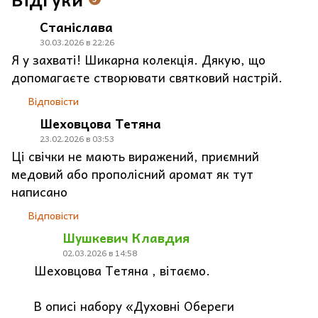
Станіслава
30.03.2026 в 22:26
Я у захваті! Шикарна колекція. Дякую, що
допомагаєте створювати святковий настрій.
Відповісти
Шеховцова Тетяна
23.02.2026 в 03:53
Ці свічки не мають виражений, приємний
медовий або прополісний аромат як тут
написано
Відповісти
Шушкевич Клавдия
02.03.2026 в 14:58
Шеховцова Тетяна , вітаємо.
В описі набору «Духовні Обереги