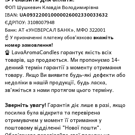
ФОП Шушкевич Клавдія Володимирівна
IBAN:
UA093220010000026002330033632
ЄДРПОУ: 3108007948
Банк: АТ «УНІВЕРСАЛ БАНК», МФО 322001
☝️ У призначенні платежу обов'язково
вкажіть
номер замовлення!
🔏 LavaAromaCandles гарантує якість всіх
товарів, що продаються. Ми пропонуємо 14-
денний термін гарантії з моменту отримання
товару. Якщо Ви виявите будь-які дефекти або
недоліки в нашій продукції, будь ласка,
зв'яжіться з нами протягом цього терміну.
Зверніть увагу!
Гарантія діє лише в разі, якщо
посилка була відкрита та перевірена
отримувачем у момент її отримання у
поштовому відділенні "Нової пошти".