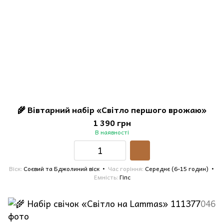
🌾 Вівтарний набір «Світло першого врожаю»
1 390 грн
В наявності
Віск
Соєвий та Бджолиний віск
Час горіння
Середнє (6-15 годин)
Емність
Гіпс