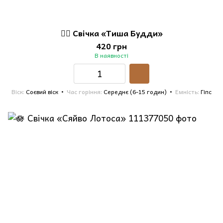
🧘‍♀️ Свічка «Тиша Будди»
420 грн
В наявності
Віск
Соєвий віск
Час горіння
Середнє (6-15 годин)
Емність
Гіпс