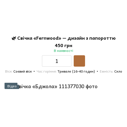
🌿 Свічка «Fernwood» — дизайн з папороттю
450 грн
В наявності
Віск
Соєвий віск
Час горіння
Тривале (16-40 годин)
Емність
Скло
Відео