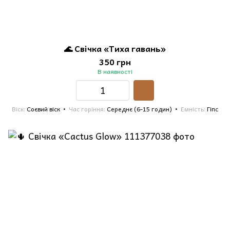
🌊 Свічка «Тиха гавань»
350 грн
В наявності
Віск
Соєвий віск
Час горіння
Середнє (6-15 годин)
Емність
Гіпс