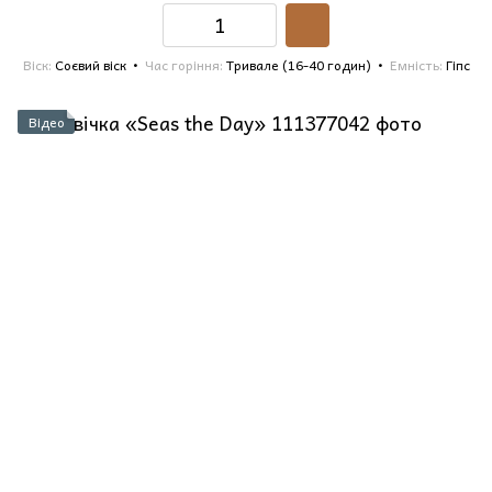
Віск
Соєвий віск
Час горіння
Тривале (16-40 годин)
Емність
Гіпс
Відео