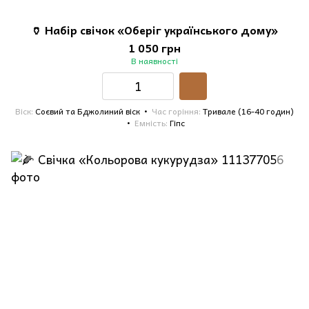
🏺 Набір свічок «Оберіг українського дому»
1 050 грн
В наявності
Віск
Соєвий та Бджолиний віск
Час горіння
Тривале (16-40 годин)
Емність
Гіпс