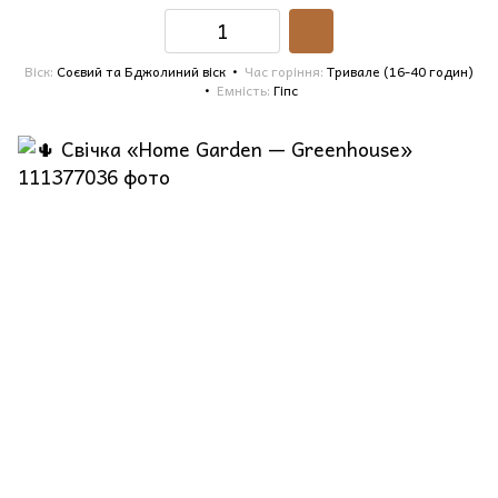
Віск
Соєвий та Бджолиний віск
Час горіння
Тривале (16-40 годин)
Емність
Гіпс