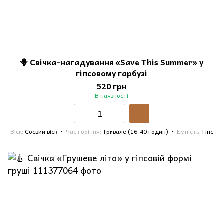
🪻 Свічка-нагадування «Save This Summer» у
гіпсовому гарбузі
520 грн
В наявності
Віск
Соєвий віск
Час горіння
Тривале (16-40 годин)
Емність
Гіпс