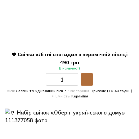
🍓 Свічка «Літні спогади» в керамічній піалці
490 грн
В наявності
Віск
Соєвий та Бджолиний віск
Час горіння
Тривале (16-40 годин)
Емність
Кераміка