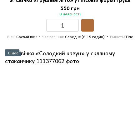
550 грн
В наявності
Віск
Соєвий віск
Час горіння
Середнє (6-15 годин)
Емність
Гіпс
Відео