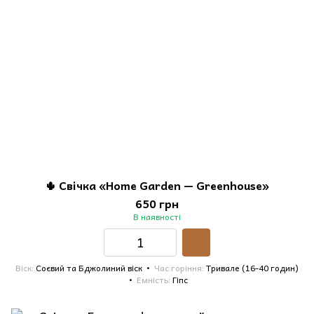
🌵 Свічка «Home Garden — Greenhouse»
650 грн
В наявності
Віск
Соєвий та Бджолиний віск
Час горіння
Тривале (16-40 годин)
Емність
Гіпс