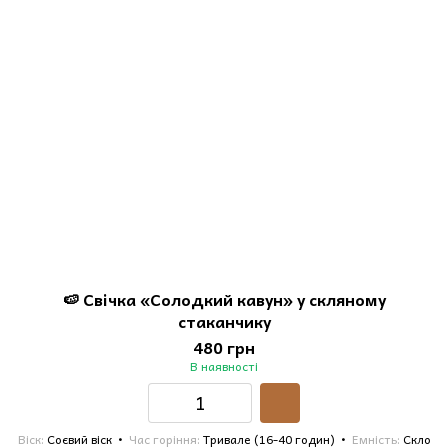
🍉 Свічка «Солодкий кавун» у скляному
стаканчику
480 грн
В наявності
Віск
Соєвий віск
Час горіння
Тривале (16-40 годин)
Емність
Скло