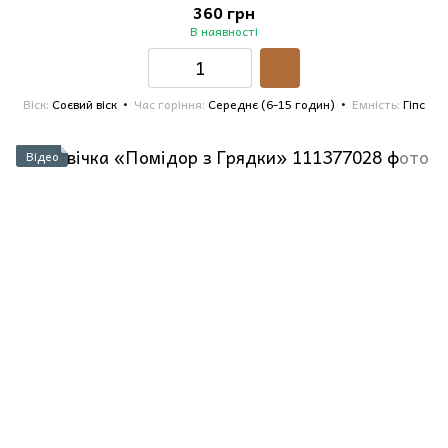
360 грн
В наявності
Віск
Соєвий віск
Час горіння
Середнє (6-15 годин)
Емність
Гіпс
Відео