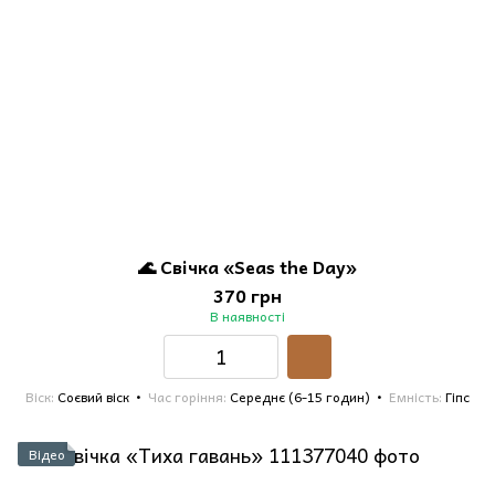
🌊 Свічка «Seas the Day»
370 грн
В наявності
Віск
Соєвий віск
Час горіння
Середнє (6-15 годин)
Емність
Гіпс
Відео