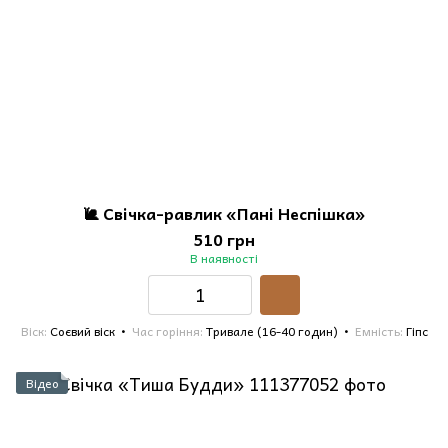
🐌 Свічка-равлик «Пані Неспішка»
510 грн
В наявності
Віск
Соєвий віск
Час горіння
Тривале (16-40 годин)
Емність
Гіпс
Відео