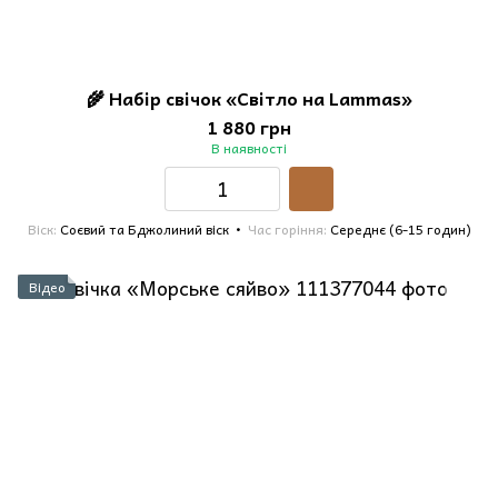
🌾 Набір свічок «Світло на Lammas»
1 880 грн
В наявності
Віск
Соєвий та Бджолиний віск
Час горіння
Середнє (6-15 годин)
Відео