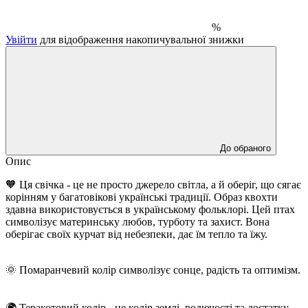
%
Увійти
для відображення накопичувальної знижки
До обраного
Опис
🧡 Ця свічка - це не просто джерело світла, а й оберіг, що сягає
корінням у багатовікові українські традиції. Образ квохти
здавна використовується в українському фольклорі. Цей птах
символізує материнську любов, турботу та захист. Вона
оберігає своїх курчат від небезпеки, дає їм тепло та їжу.
🌞 Помаранчевий колір символізує сонце, радість та оптимізм.
🌍 Теракотовий колір - це колір землі, родючості та достатку.