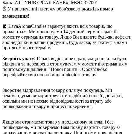
Банк: АТ «УНІВЕРСАЛ БАНК», МФО 322001
☝️ У призначенні платежу обов'язково
вкажіть номер
замовлення!
🔏 LavaAromaCandles гарантує якість всіх товарів, що
продаються. Ми пропонуємо 14-денний термін гарантії з
моменту отримання товару. Якщо Ви виявите будь-які дефекти
або недоліки в нашій продукції, будь ласка, зв'яжіться з нами
протягом цього терміну.
Зверніть увагу!
Гарантія діє лише в разі, якщо посилка була
відкрита та перевірена отримувачем у момент її отримання у
поштовому відділенні "Нової пошти". Обов’язково
перевіряйте свої посилки на цілісність товару.
Зворотне відправлення товару оплачує покупець. Ми
рекомендуємо використовувати надійний спосіб доставки,
оскільки ми не несемо відповідальності за втрату або
пошкодження товару в процесі повернення.
Якщо ми отримаємо товар у продажному вигляді і без
пошкоджень, ми повернемо Вам повну вартість товару за
вирахуванням витрат на доставку. При цьому, повернення