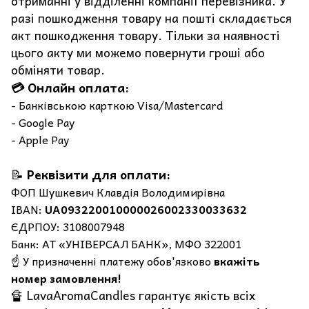
отриманні у відділенні компанії перевізника. У
разі пошкодження товару на пошті складається
акт пошкодження товару. Тільки за наявності
цього акту ми можемо повернути гроші або
обміняти товар.
💳 Онлайн оплата:
- Банківською карткою Visa/Mastercard
- Google Pay
- Apple Pay
📝
Реквізити для оплати:
ФОП Шушкевич Клавдія Володимирівна
IBAN:
UA093220010000026002330033632
ЄДРПОУ: 3108007948
Банк: АТ «УНІВЕРСАЛ БАНК», МФО 322001
☝️ У призначенні платежу обов'язково
вкажіть
номер замовлення!
🔏 LavaAromaCandles гарантує якість всіх