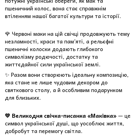
потужні українські обереги, як мак та
пшеничний колос, вона стає справжнім
втіленням нашої багатої культури та історії.
🌹 Червоні маки на цій свічці продовжують тему
незламності, краси та пам’яті, а рельєфні
пшеничні колоски додають глибокого
символізму родючості, достатку та
життєдайної сили української землі.
✨ Разом вони створюють ідеальну композицію,
яка стане не лише чудовим декором до
святкового столу, а й особливим подарунком
для близьких.
💛 Великодня свічка-писанка «Маківка»
— це
символ української душі, що уособлює життя,
добробут та перемогу світла.