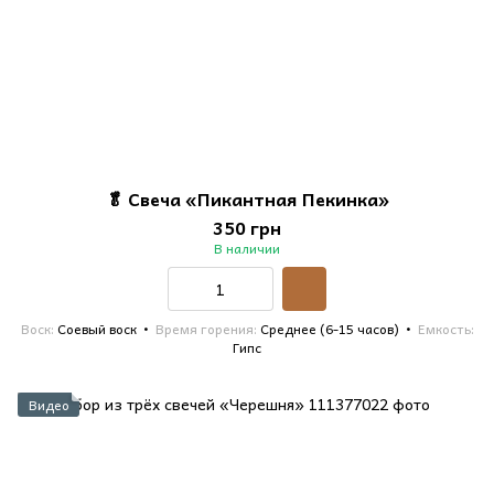
🥬 Свеча «Пикантная Пекинка»
350 грн
В наличии
Воск
Соевый воск
Время горения
Среднее (6-15 часов)
Емкость
Гипс
Видео