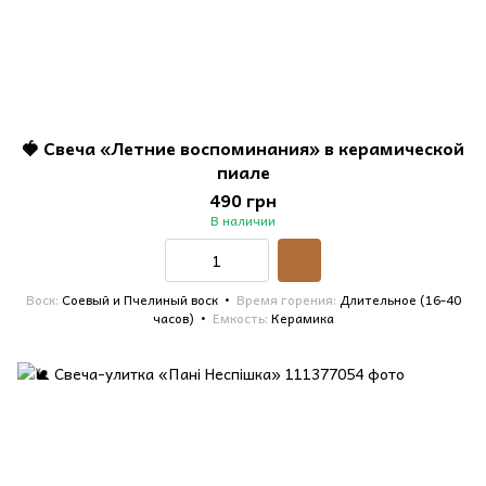
🍓 Свеча «Летние воспоминания» в керамической
пиале
490 грн
В наличии
Воск
Соевый и Пчелиный воск
Время горения
Длительное (16-40
часов)
Емкость
Керамика