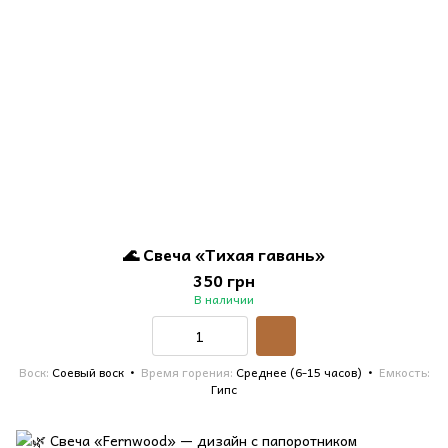
🌊 Свеча «Тихая гавань»
350 грн
В наличии
Воск
Соевый воск
Время горения
Среднее (6-15 часов)
Емкость
Гипс