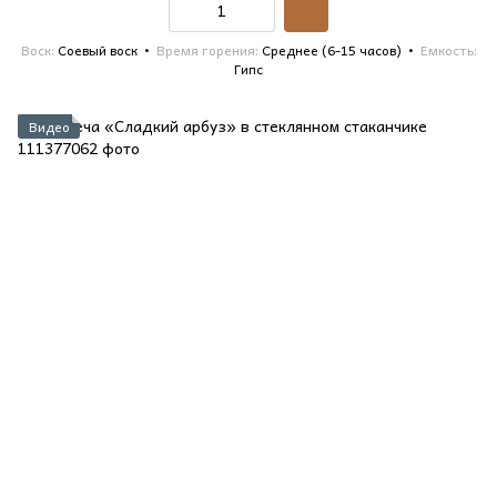
Воск
Соевый воск
Время горения
Среднее (6-15 часов)
Емкость
Гипс
Видео