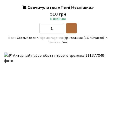
🐌 Свеча-улитка «Пані Неспішка»
510 грн
В наличии
Воск
Соевый воск
Время горения
Длительное (16-40 часов)
Емкость
Гипс