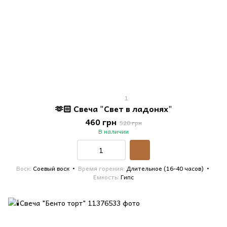
1
🫶🏻 Свеча "Свет в ладонях"
460 грн
520 грн
В наличии
Воск
Соевый воск
Время горения
Длительное (16-40 часов)
Емкость
Гипс