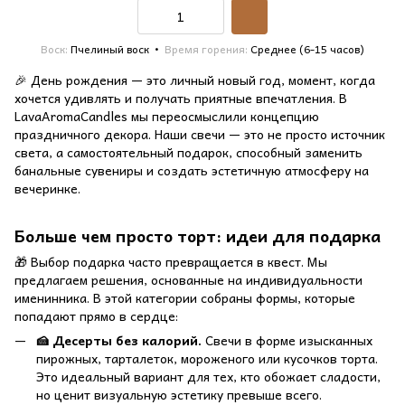
Воск
Пчелиный воск
Время горения
Среднее (6-15 часов)
🎉 День рождения — это личный новый год, момент, когда
хочется удивлять и получать приятные впечатления. В
LavaAromaCandles мы переосмыслили концепцию
праздничного декора. Наши свечи — это не просто источник
света, а самостоятельный подарок, способный заменить
банальные сувениры и создать эстетичную атмосферу на
вечеринке.
Больше чем просто торт: идеи для подарка
🎁 Выбор подарка часто превращается в квест. Мы
предлагаем решения, основанные на индивидуальности
именинника. В этой категории собраны формы, которые
попадают прямо в сердце:
🍰 Десерты без калорий.
Свечи в форме изысканных
пирожных, тарталеток, мороженого или кусочков торта.
Это идеальный вариант для тех, кто обожает сладости,
но ценит визуальную эстетику превыше всего.