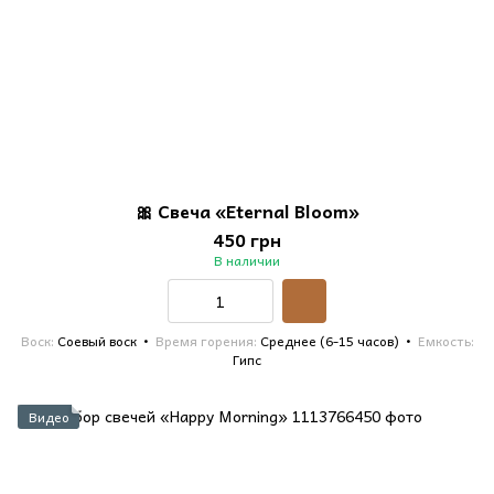
🎀 Свеча «Eternal Bloom»
450 грн
В наличии
Воск
Соевый воск
Время горения
Среднее (6-15 часов)
Емкость
Гипс
Видео