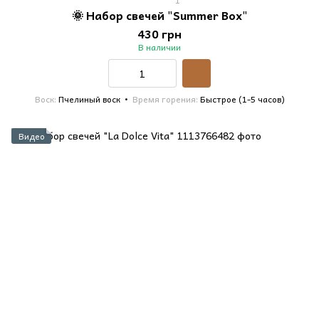
1
🌞 Набор свечей "Summer Box"
430 грн
В наличии
Воск
Пчелиный воск
Время горения
Быстрое (1-5 часов)
Видео