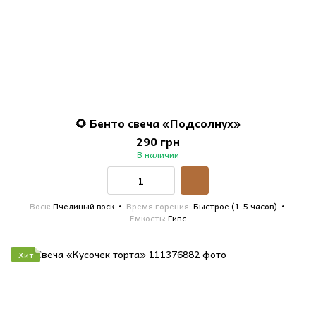
🌻 Бенто свеча «Подсолнух»
290 грн
В наличии
Воск
Пчелиный воск
Время горения
Быстрое (1-5 часов)
Емкость
Гипс
Хит