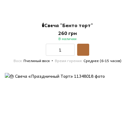
🕯️Свеча "Бенто торт"
260 грн
В наличии
Воск
Пчелиный воск
Время горения
Среднее (6-15 часов)