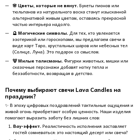
🌸 Цветы, которые не вянут.
Букеты пионов или
тюльпанов из натурального воска станут изысканной
альтернативой живым цветам, оставаясь прекрасной
частью интерьера надолго.
🔮 Магические символы.
Для тех, кто увлекается
эзотерикой или гороскопами, мы предлагаем свечи в
виде карт Таро, хрустальных шаров или небесных тел
(Солнце, Луна). Это подарок со смыслом.
🐻 Милые талисманы.
Фигурки животных, мишки или
сказочные персонажи добавят нотку тепла и
беззаботности, возвращая в детство.
Почему выбирают свечи Lava Candles на
праздник?
✨ В эпоху цифровых поздравлений тактильные ощущения и
живой огонь приобретают особую ценность. Наши изделия
помогают выразить заботу без лишних слов:
Вау-эффект.
Реалистичность исполнения заставляет
гостей сомневаться: это настоящий десерт или свеча?