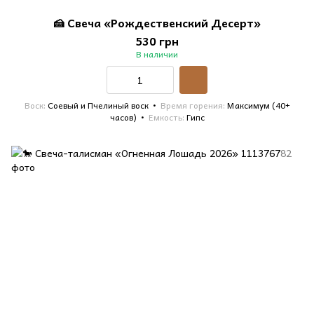
🍰 Свеча «Рождественский Десерт»
530 грн
В наличии
Воск
Соевый и Пчелиный воск
Время горения
Максимум (40+
часов)
Емкость
Гипс