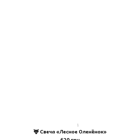
1
🦌 Свеча «Лесное Оленёнок»
620 грн