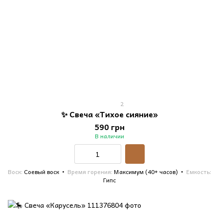
2
✨ Свеча «Тихое сияние»
590 грн
В наличии
Воск
Соевый воск
Время горения
Максимум (40+ часов)
Емкость
Гипс