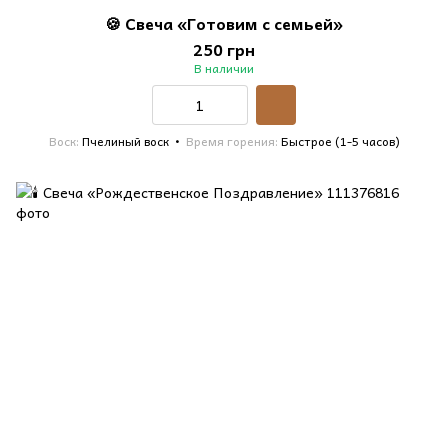
🍪 Свеча «Готовим с семьей»
250 грн
В наличии
Воск
Пчелиный воск
Время горения
Быстрое (1-5 часов)