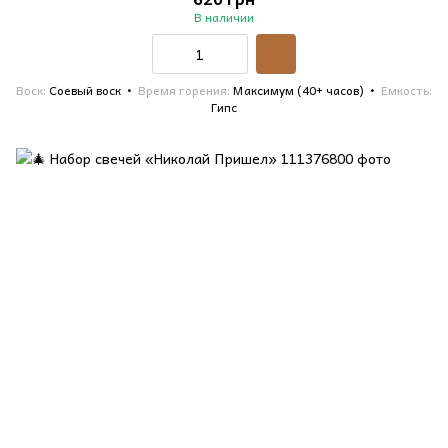
В наличии
Воск
Соевый воск
Время горения
Максимум (40+ часов)
Емкость
Гипс