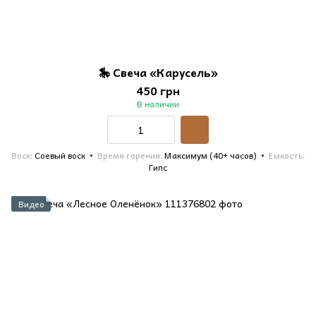
🎠 Свеча «Карусель»
450 грн
В наличии
Воск
Соевый воск
Время горения
Максимум (40+ часов)
Емкость
Гипс
Видео