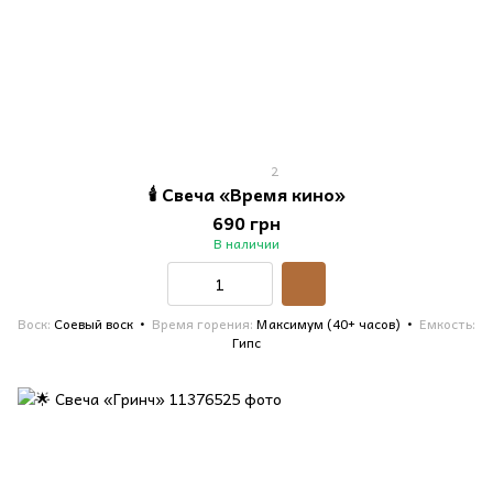
2
🕯️ Свеча «Время кино»
690 грн
В наличии
Воск
Соевый воск
Время горения
Максимум (40+ часов)
Емкость
Гипс