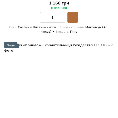
1 160 грн
В наличии
Воск
Соевый и Пчелиный воск
Время горения
Максимум (40+
часов)
Емкость
Гипс
Видео