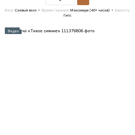
Воск
Соевый воск
Время горения
Максимум (40+ часов)
Емкость
Гипс
Видео