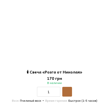
🕯️ Свеча «Розга от Николая»
170 грн
В наличии
Воск
Пчелиный воск
Время горения
Быстрое (1-5 часов)