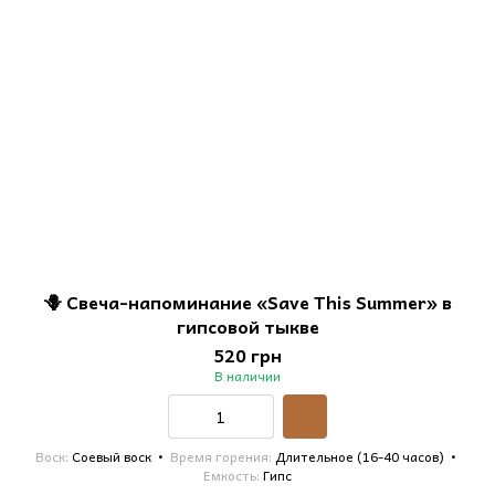
🪻 Свеча-напоминание «Save This Summer» в
гипсовой тыкве
520 грн
В наличии
Воск
Соевый воск
Время горения
Длительное (16-40 часов)
Емкость
Гипс