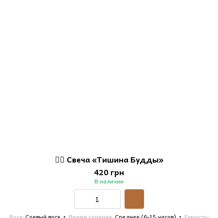
🧘‍♀️ Свеча «Тишина Будды»
420 грн
В наличии
Воск
Соевый воск
Время горения
Среднее (6-15 часов)
Емкость