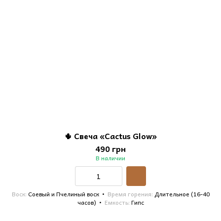
🌵 Свеча «Cactus Glow»
490 грн
В наличии
Воск
Соевый и Пчелиный воск
Время горения
Длительное (16-40
часов)
Емкость
Гипс