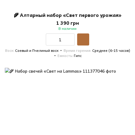
🌾 Алтарный набор «Свет первого урожая»
1 390 грн
В наличии
Воск
Соевый и Пчелиный воск
Время горения
Среднее (6-15 часов)
Емкость
Гипс