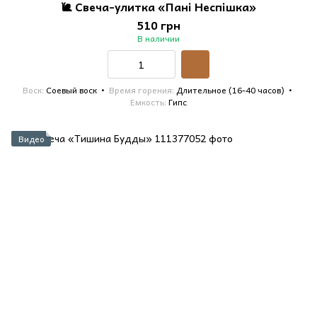
🐌 Свеча-улитка «Пані Неспішка»
510 грн
В наличии
Воск
Соевый воск
Время горения
Длительное (16-40 часов)
Емкость
Гипс
Видео