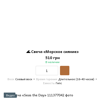
🌊 Свеча «Морское сияние»
510 грн
В наличии
Воск
Соевый воск
Время горения
Длительное (16-40 часов)
Емкость
Гипс
Видео