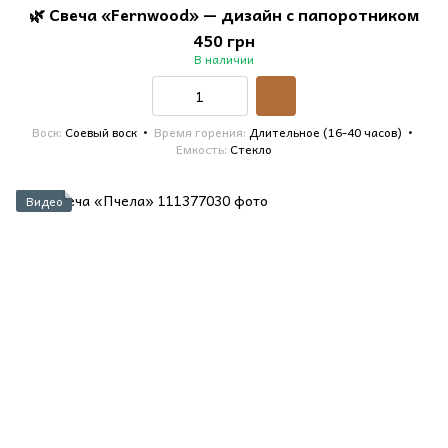
🌿 Свеча «Fernwood» — дизайн с папоротником
450 грн
В наличии
Воск
Соевый воск
Время горения
Длительное (16-40 часов)
Емкость
Стекло
Видео