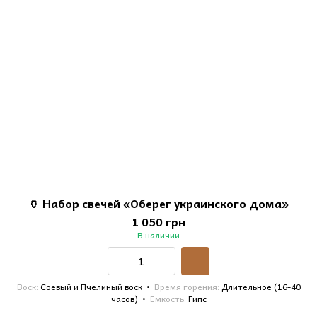
🏺 Набор свечей «Оберег украинского дома»
1 050 грн
В наличии
Воск
Соевый и Пчелиный воск
Время горения
Длительное (16-40
часов)
Емкость
Гипс