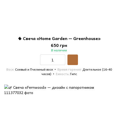
🌵 Свеча «Home Garden — Greenhouse»
650 грн
В наличии
Воск
Соевый и Пчелиный воск
Время горения
Длительное (16-40
часов)
Емкость
Гипс