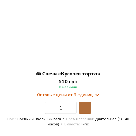
🍰 Свеча «Кусочек торта»
510 грн
В наличии
Оптовые цены
от 3 единиц
Воск
Соевый и Пчелиный воск
Время горения
Длительное (16-40
часов)
Емкость
Гипс