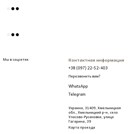
оплату.
создавайте его атмосферу здесь и сейчас.
Мы в соцсетях
Контактная информация
+38 (097) 22-52-403
Перезвонить вам?
WhatsApp
Telegram
Украина, 31409, Хмельницкая
обл., Хмельницкий р-н, село
Уласово-Русановка, улица
Гагарина, 39
Карта проезда