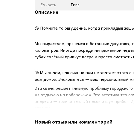
Емкость
Гипс
Описание
🐚 Помните то ощущение, когда прикладываешь 
Мы вырастаем, прячемся в бетонных джунглях, тон
километров. Иногда посреди напряжённой недели
губах солёный привкус ветра и просто смотреть 
🐚 Мы знаем, как сильно вам не хватает этого 
вам домой. Знакомьтесь — ваш персональный ми
Эта свеча решает главную проблему городского л
«я отдыхаю на побережье». Это эстетика тех са
впереди — только тёплый песок и шум прибоя. 
столика.
Новый отзыв или комментарий
🐚
Детали, в которые невозможно не влюби