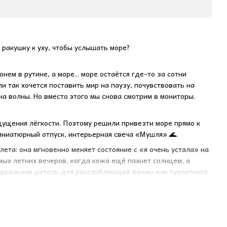
ракушку к уху, чтобы услышать море?
ем в рутине, а море... море остаётся где-то за сотни
 так хочется поставить мир на паузу, почувствовать на
на волны. Но вместо этого мы снова смотрим в мониторы.
ощущения лёгкости. Поэтому решили привезти море прямо к
ниатюрный отпуск, интерьерная свеча «Мушля» 🌊.
ета: она мгновенно меняет состояние с «я очень устала» на
мых летних вечеров, когда кожа ещё пахнет солнцем, а
Идеальная деталь для расслабляющей ванны или туалетного
ться: