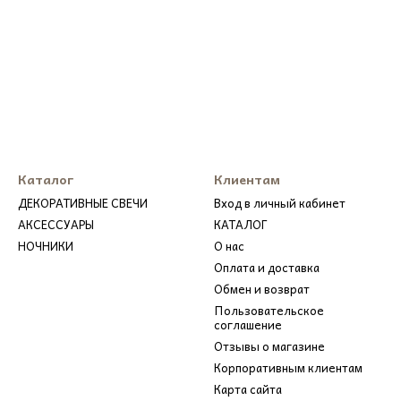
⏱ Время горения: 5–7 часов.
🎁 Упаковка: подарочная упаковка доступна за д
🐚 Не ждите идеального момента для отпуска — 
Каталог
Клиентам
ДЕКОРАТИВНЫЕ СВЕЧИ
Вход в личный кабинет
АКСЕССУАРЫ
КАТАЛОГ
НОЧНИКИ
О нас
Оплата и доставка
Обмен и возврат
Пользовательское
соглашение
Отзывы о магазине
Корпоративным клиентам
Карта сайта