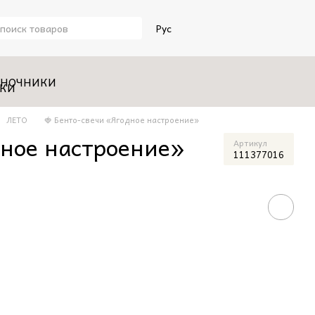
Рус
НОЧНИКИ
ЛЕТО
🍓 Бенто-свечи «Ягодное настроение»
дное настроение»
Артикул
111377016