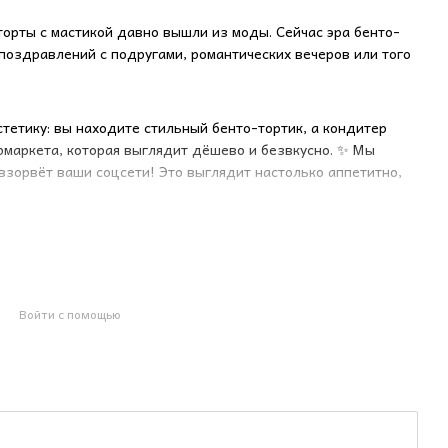
торты с мастикой давно вышли из моды. Сейчас эра бенто-
поздравлений с подругами, романтических вечеров или того
стетику: вы находите стильный бенто-тортик, а кондитер
ермаркета, которая выглядит дёшево и безвкусно. ✨ Мы
взорвёт ваши соцсети! Это выглядит настолько аппетитно,
вечки ягоды, созданные специально для украшения бенто-
редставьте: минималистичный тортик, покрытый нежным
ожих на настоящие ягоды, только что собранные с куста.
Войти с помощью
елиного воска, которые станут изысканным акцентом вашего
кстура черники воспроизведены с невероятной точностью.