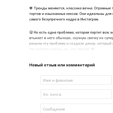
🍓 Тренды меняются, классика вечна. Огромные 
тортов и изысканных кексов. Они идеальны для 
самого безупречного кадра в Инстаграм.
😤 Но есть одна проблема, которая портит всю э
втыкает в него обычную, скучную свечку из суп
решили эту проблему и создали декор, который 
что хочется съесть, но... это свечка! 🍓
Знакомьтесь — наши гиперреалистичные мини-с
тортов, кексов и капкейков.
Новый отзыв или комментарий
💫 Это тот случай, когда деталь решает всё. П
кремом, а сверху — несколько таких свечей, пох
Малинка, ежевика и черника из натурального пч
праздника.
✨ В чём магия наших ягодок:
🕯 Гиперреализм: каждая зёрнышко малинки и те