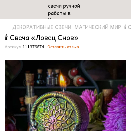
ДЕКОРАТИВНЫЕ СВЕЧИ
МАГИЧЕСКИЙ МИР
🕯
🕯️ Свеча «Ловец Снов»
Артикул:
111376674
Оставить отзыв