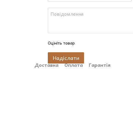
⚡
Як використовувати
• 🪵 Завжди ставте свічку на підставку — бджоли
• 🕯️ Запалюйте її перед сном або під час медита
спокою, і відкриваюся світлу та мудрості»
• 🧿 Використовуйте як ритуальний оберіг у прост
горить
Оцініть товар
📏 Розмір: 11×7 см
Надіслати
🌿 Склад: бджолиний віск, ефірна олія лаванди
Доставка
Оплата
Гарантія