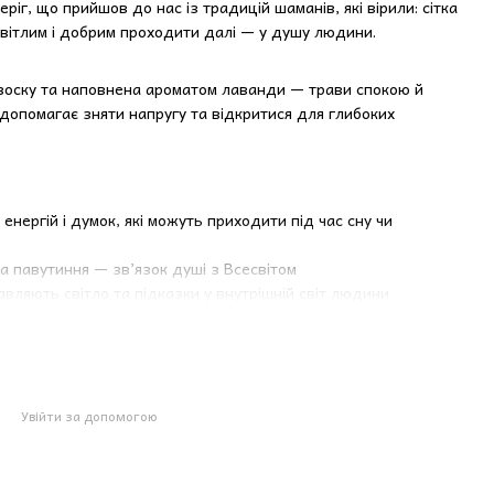
іг, що прийшов до нас із традицій шаманів, які вірили: сітка
світлим і добрим проходити далі — у душу людини.
 воску та наповнена ароматом лаванди — трави спокою й
 допомагає зняти напругу та відкритися для глибоких
 енергій і думок, які можуть приходити під час сну чи
, а павутиння — зв’язок душі з Всесвітом
равляють світло та підказки у внутрішній світ людини
відомлені сновидіння
го хаосу під час роботи з намірами
Увійти за допомогою
очищення підсвідомого та встановлення гармонії
ідпускати емоційні блоки