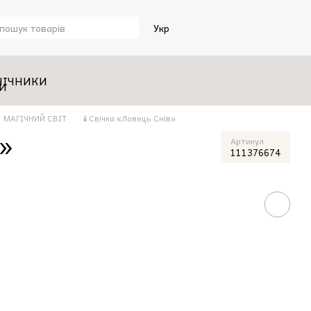
Укр
НІЧНИКИ
МАГІЧНИЙ СВІТ
🕯️ Свічка «Ловець Снів»
в»
Артикул
111376674