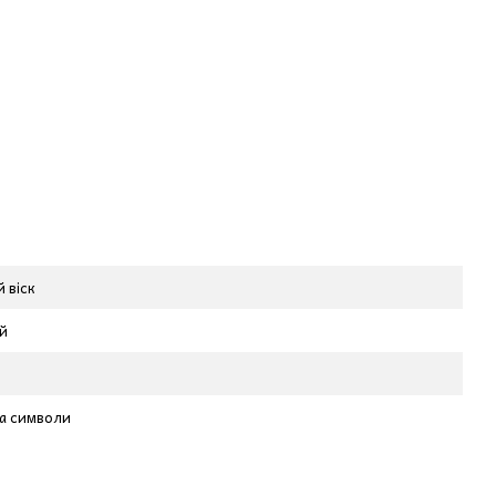
 віск
й
а символи