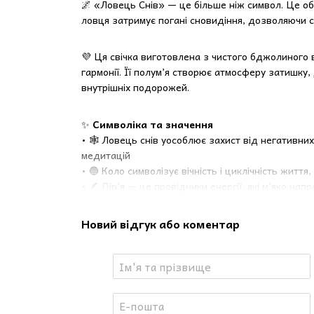
🌌 «Ловець Снів» — це більше ніж символ. Це обер
ловця затримує погані сновидіння, дозволяючи 
💜 Ця свічка виготовлена з чистого бджолиного
гармонії. Її полум’я створює атмосферу затишку,
внутрішніх подорожей.
✨
Символіка та значення
• 🕸️ Ловець снів уособлює захист від негативних
медитацій
• 🔵 Коло символізує вічність і циклічність життя
• 🪶 Пір’я — це провідники енергії, які м’яко нап
Новий відгук або коментар
🔮
У духовному розвитку та практиках
• 🌙 Допомагає налаштуватися на чисті сни та ус
• 💭 Захищає від нав’язливих думок і внутрішньо
• 🧘 Є потужним інструментом для медитацій на 
• 👁️ Посилює інтуїтивне бачення та допомагає в