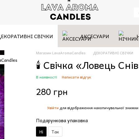
ДЕКОРАТИВНІ СВІЧКИ
АКСЕСУАРИ
Магазин LavaAromaCandles
ДЕКОРАТИВНІ СВІЧКИ
🕯️ Свічка «Ловець Сні
В наявності
Написати відгук
280 грн
Увійти
для відображення накопичувальної знижки
%
Подарункова упаковка
Ні
Так