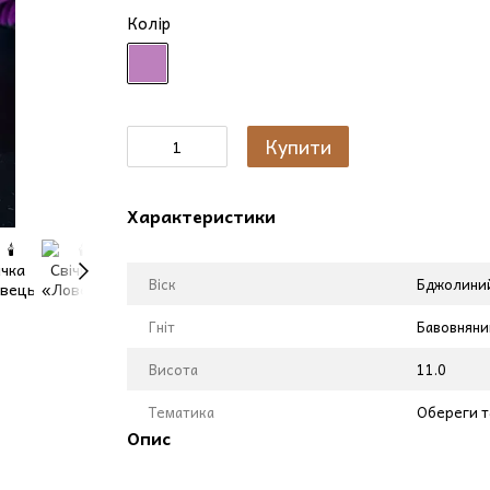
Колір
Купити
Характеристики
Віск
Бджолиний
Гніт
Бавовняни
Висота
11.0
Тематика
Обереги т
Опис