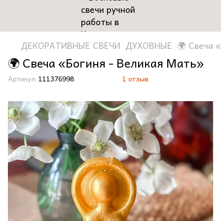
ДЕКОРАТИВНЫЕ СВЕЧИ
ДУХОВНЫЕ
🌍 Свеча 
🌍 Свеча «Богиня - Великая Мать»
Артикул:
111376998
1 отзыв