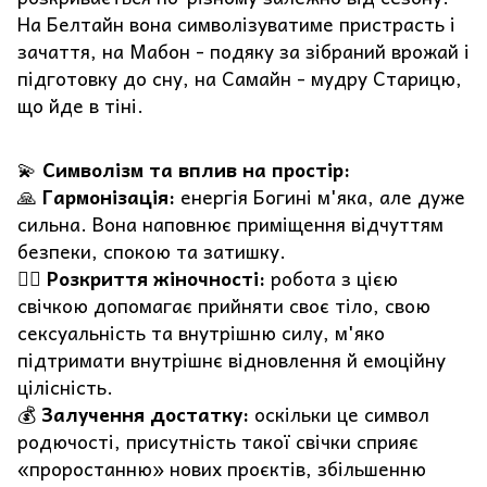
На Белтайн вона символізуватиме пристрасть і
зачаття, на Мабон - подяку за зібраний врожай і
підготовку до сну, на Самайн - мудру Старицю,
що йде в тіні.
💫
Символізм та вплив на простір:
🙏
Гармонізація:
енергія Богині м'яка, але дуже
сильна. Вона наповнює приміщення відчуттям
безпеки, спокою та затишку.
🧘‍♀️
Розкриття жіночності:
робота з цією
свічкою допомагає прийняти своє тіло, свою
сексуальність та внутрішню силу, м'яко
підтримати внутрішнє відновлення й емоційну
цілісність.
💰
Залучення достатку:
оскільки це символ
родючості, присутність такої свічки сприяє
«проростанню» нових проєктів, збільшенню