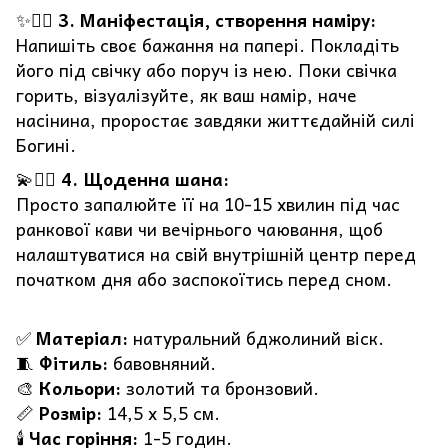
✨🧘‍♀️
3. Маніфестація, створення наміру:
Напишіть своє бажання на папері. Покладіть
його під свічку або поруч із нею. Поки свічка
горить, візуалізуйте, як ваш намір, наче
насінина, проростає завдяки життєдайній силі
Богині.
💫🧘‍♀️
4. Щоденна шана:
Просто запалюйте її на 10-15 хвилин під час
ранкової кави чи вечірнього чаювання, щоб
налаштуватися на свій внутрішній центр перед
початком дня або заспокоїтись перед сном.
✅
Матеріал:
натуральний бджолиний віск.
🧵
Фітиль:
бавовняний.
🎨
Кольори:
золотий та бронзовий.
📏
Розмір:
14,5 х 5,5 см.
🕯️
Час горіння:
1-5 годин.