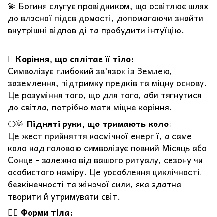
💫 Богиня слугує провідником, що освітлює шлях
до власної підсвідомості, допомагаючи знайти
внутрішні відповіді та пробудити інтуїцію.
🪾
Коріння, що сплітає її тіло:
Символізує глибокий зв'язок із Землею,
заземлення, підтримку предків та міцну основу.
Це розуміння того, що для того, аби тягнутися
до світла, потрібно мати міцне коріння.
🌕🌞
Підняті руки, що тримають коло:
Це жест прийняття космічної енергії, а саме
коло над головою символізує повний Місяць або
Сонце - залежно від вашого ритуалу, сезону чи
особистого наміру. Це уособлення циклічності,
безкінечності та жіночої сили, яка здатна
творити й утримувати світ.
🧘‍♀️
Форми тіла: