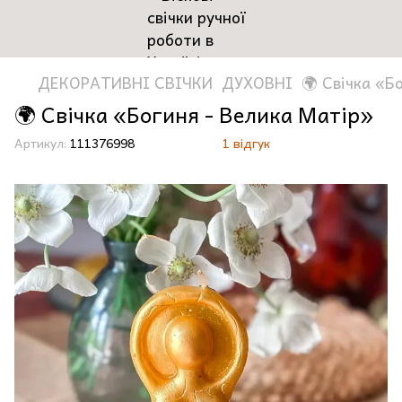
ДЕКОРАТИВНІ СВІЧКИ
ДУХОВНІ
🌍 Свічка «Б
🌍 Свічка «Богиня - Велика Матір»
Артикул:
111376998
1 відгук