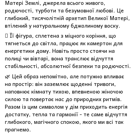
Матері Землі, джерела всього живого,
родючості, турботи та безумовної любові. Це
глибокий, тисячолітній архетип Великої Матері,
втілений у натуральному бджолиному воску.
🪾 Її фігура, сплетена з міцного коріння, що
тягнеться до світла, працює як камертон для
енергетики дому. Навіть просто стоячи на
полиці чи вівтарі, вона транслює відчуття
стабільності, абсолютної безпеки та родючості.
🌿 Цей образ непомітно, але потужно впливає
на простір: він заземлює щоденні тривоги,
наповнює кімнату тихою, впевненою жіночою
силою та повертає нас до природних ритмів.
Разом із цим символом у дім приходить енергія
достатку, тепла та гармонії - те саме відчуття
глибокого, магічного спокою, якого ми всі так
прагнемо.