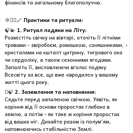
фінансів та загальному благополуччю.
🌞🧘‍♀️🪄
Практики та ритуали:
🍃💫
1. Ритуал подяки на Літу:
Розмістіть свічку на вівтарі, оточіть її літніми
травами - звіробоєм, ромашкою, соняшниками, -
кристалами на кшталт цитрину, тигрового ока
чи сердоліку, а також сезонними ягодами.
Запаліть її, висловлюючи вголос подяку
Всесвіту за все, що вже «вродило» у вашому
житті цього року.
🪾🍃
2. Заземлення та наповнення:
Сядьте перед запаленою свічкою. Уявіть, як
коріння від її основи проростає глибоко в
землю, а потім - як таке ж коріння проростає
від ваших ніг. Дихайте разом із полум'ям,
наповнюючись стабільністю Землі.