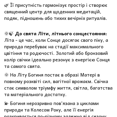
🌿 Її присутність гармонізує простір і створює
священний центр для щоденних медитацій,
подяк, підношень або тихих вечірніх ритуалів.
🌞🍃
До свята Літи, літнього сонцестояння:
Літа - це час, коли Сонце досягає свого піку, а
природа перебуває на стадії максимального
цвітіння та родючості. Золотий або бронзовий
колір свічки ідеально резонує з енергією Сонця
та самого свята.
🌞 На Літу Богиня постає в образі Матері в
повному розквіті сил, вагітної врожаєм. Свічка
стає символом тріумфу життя, світла, багатства
та матеріального достатку.
💫 Богиня нерозривно пов'язана з циклами
природи та Колесом Року, але її енергія
розкривається по-різному залежно від сезону.