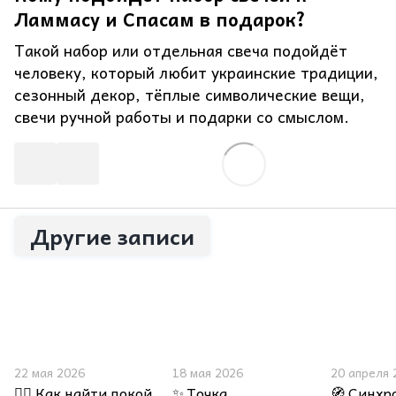
Ламмасу и Спасам в подарок?
Такой набор или отдельная свеча подойдёт
человеку, который любит украинские традиции,
сезонный декор, тёплые символические вещи,
свечи ручной работы и подарки со смыслом.
Другие записи
22 мая 2026
18 мая 2026
20 апреля 
🧘‍♀️ Как найти покой,
✨ Точка
🧭 Синхр