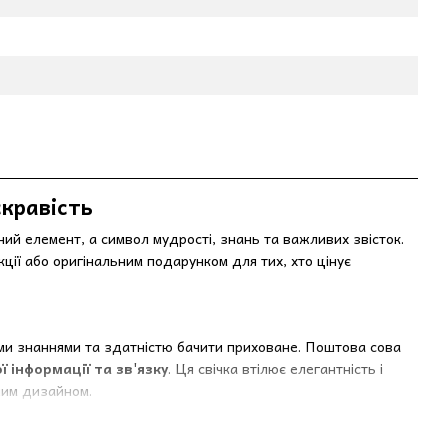
скравість
й елемент, а символ мудрості, знань та важливих звісток.
ії або оригінальним подарунком для тих, хто цінує
ими знаннями та здатністю бачити приховане. Поштова сова
 інформації та зв'язку
. Ця свічка втілює елегантність і
ним дизайном.