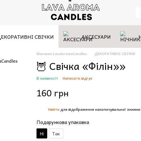
ДЕКОРАТИВНІ СВІЧКИ
АКСЕСУАРИ
Магазин LavaAromaCandles
ДЕКОРАТИВНІ СВІЧКИ
🦉 Свiчка «Філін»»
В наявності
Написати відгук
160 грн
Увійти
для відображення накопичувальної знижки
%
Подарункова упаковка
Ні
Так