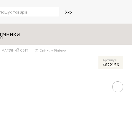
Укр
НІЧНИКИ
МАГІЧНИЙ СВІТ
🦉 Свiчка «Філін»»
Артикул
4622156