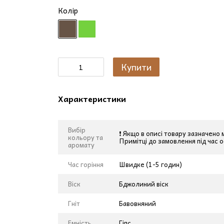
Колір
Купити
Характеристики
Вибір
❗ Якщо в описі товару зазначено
кольору та
Примітці до замовлення під час 
аромату
Час горіння
Швидке (1-5 годин)
Віск
Бджолиний віск
Гніт
Бавовняний
Емність
Гіпс