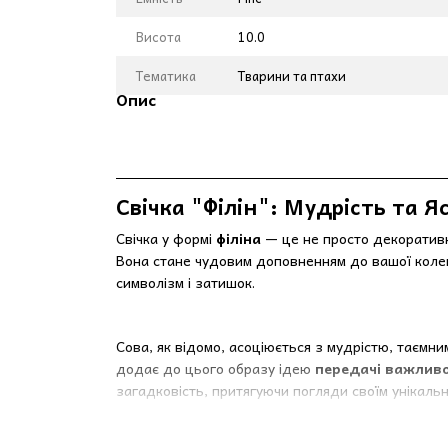
Висота
10.0
Тематика
Тварини та птахи
Опис
Свічка "Філін": Мудрість та Я
Свічка у формі
філіна
— це не просто декоративни
Вона стане чудовим доповненням до вашої колекц
символізм і затишок.
Сова, як відомо, асоціюється з мудрістю, таємн
додає до цього образу ідею
передачі важливої
загадковість, притягуючи погляди своїм унікаль