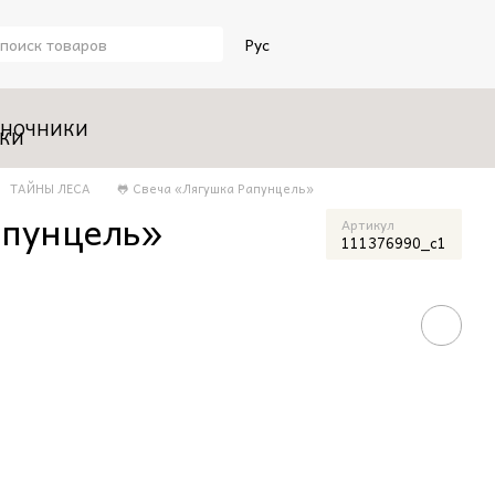
Рус
НОЧНИКИ
ТАЙНЫ ЛЕСА
🐸 Свеча «Лягушка Рапунцель»
апунцель»
Артикул
111376990_с1