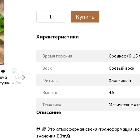
Купить
Характеристики
Время горения
Среднее (6-15 
Воск
Соевый воск
Фитиль
Хлопковый
Высота
4.5
Тематика
Магические атр
Описание
🐸 🌈 Это атмосферная свеча-трансформация, кот
значения 🧙‍♀️🍄👸