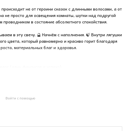
е происходит не от героини сказок с длинными волосами, а от
ана не просто для освещения комнаты, шутки над подругой
м проводником в состояние абсолютного спокойствия.
аем в эту свечу. 🔮 Начнём с наполнения. 🍃 Внутри лягушки
ого цвета, который равномерно и красиво горит благодаря
 роста, материальных благ и здоровья.
верг (день финансов и успеха).
 в карьере или бизнесе. Исцеление, восстановление
ов и плодородие. 🌼 А её аромат - это специальный микс
Войти с помощью
оздана для моментов, когда нужно выдохнуть, остановиться,
 побыть в тишине с собой.
за, три Значения.