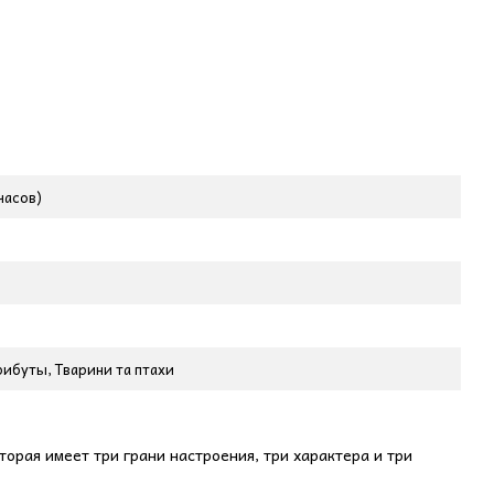
часов)
ибуты, Тварини та птахи
орая имеет три грани настроения, три характера и три