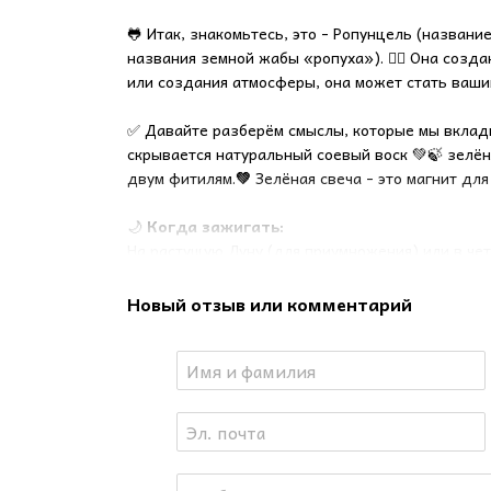
🐸 Итак, знакомьтесь, это - Ропунцель (названи
названия земной жабы «ропуха»). 💆‍♀️ Она созд
или создания атмосферы, она может стать ваши
✅ Давайте разберём смыслы, которые мы вкладыв
скрывается натуральный соевый воск 💚🍃 зелён
двум фитилям.
💚
Зелёная свеча - это магнит для
🌙
Когда зажигать:
На растущую Луну (для приумножения) или в чет
💰
Для чего:
Новый отзыв или комментарий
Деньги: привлечение финансов, клиентов, удачи
жизненных сил. Процветание новых идей, проект
эфирных масел для глубокого релакса. 🌙 Она с
отключиться от шума окружающего мира и просто
✨
Наша лягушка имеет три Смысла, три Обра