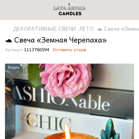
ДЕКОРАТИВНЫЕ СВЕЧИ
ЛЕТО
🐢 Свеча «Земн
🐢 Свеча «Земная Черепаха»
Артикул:
1113766594
Оставить отзыв
Видео