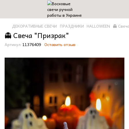
ДЕКОРАТИВНЫЕ СВЕЧИ
ПРАЗДНИКИ
HALLOWEEN
👻 Свеч
👻 Свеча "Призрак"
Артикул:
11376409
Оставить отзыв