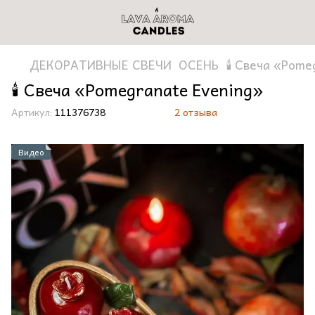
ДЕКОРАТИВНЫЕ СВЕЧИ
ОСЕНЬ
🕯️ Свеча «Pom
🕯️ Свеча «Pomegranate Evening»
Артикул:
111376738
2 отзыва
Видео