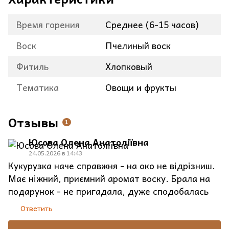
Время горения
Среднее (6-15 часов)
Воск
Пчелиный воск
Фитиль
Хлопковый
Тематика
Овощи и фрукты
Отзывы
1
Юсова Олена Анатоліївна
24.05.2026 в 14:43
Кукурузка наче справжня - на око не відрізниш.
Має ніжний, приємний аромат воску. Брала на
подарунок - не пригадала, дуже сподобалась
Ответить