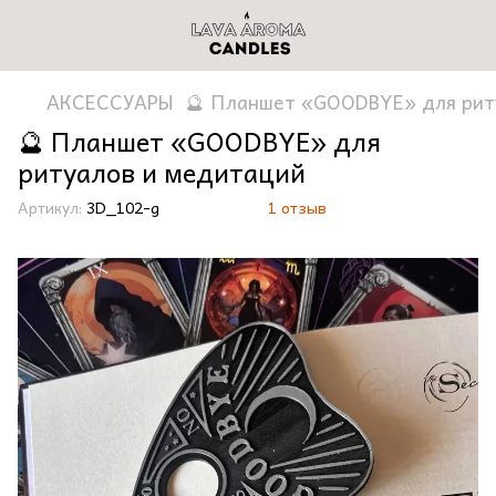
АКСЕССУАРЫ
🔮 Планшет «GOODBYE» для рит
🔮 Планшет «GOODBYE» для
ритуалов и медитаций
Артикул:
3D_102-g
1 отзыв