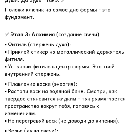
Положи ключик на самое дно формы - это
фундамент.
✅
Этап 3: Алхимия
(создание свечи)
▪️ Фитиль (стержень духа):
▪️ Приклей стикер на металлический держатель
фитиля.
▪️ Установи фитиль в центр формы. Это твой
внутренний стержень.
▪️ Плавление воска (энергия):
▪️ Растопи воск на водяной бане. Смотри, как
твердое становится жидким - так размягчается
пространство вокруг тебя, готовясь к
изменениям.
▪️ Не перегревай воск (не доводи до кипения).
▪️ Зелье (душа свечи):