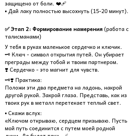
защищено от боли. ❤️‍🩹
▪️ Дай лаку полностью высохнуть (15-20 минут).
✅ Этап 2: Формирование намерения
(работа с
талисманами)
У тебя в руках маленькое сердечко и ключик.
🗝️ Ключ - символ открытия путей. Он убирает
преграды между тобой и твоим партнером.
❣️ Сердечко - это магнит для чувств.
🗝️❣️ Практика:
Положи эти два предмета на ладонь, накрой
другой рукой. Закрой глаза. Представь, как из
твоих рук в металл перетекает теплый свет.
▪️ Скажи вслух:
«Ключом открываю, сердцем призываю. Пусть
мой путь соединится с путем моей родной
души. Да будет так». 🪄