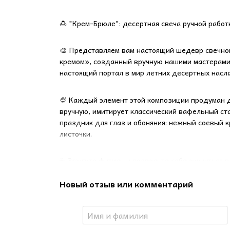
🍮 "Крем-Брюле": десертная свеча ручной работ
🎨 Представляем вам настоящий шедевр свечно
кремом», созданный вручную нашими мастерами.
настоящий портал в мир летних десертных насл
🍨 Каждый элемент этой композиции продуман д
вручную, имитирует классический вафельный ст
праздник для глаз и обоняния: нежный соевый 
листочки.
☕ Зажгите фитиль и позвольте себе окунуться 
шоколадный аромат с яркими нотками вишни и м
Новый отзыв или комментарий
уютом. Этот пьянящий букет создаст атмосферу 
📝 Характеристики:
- Форма: Ручная работа из гипса в виде вафель