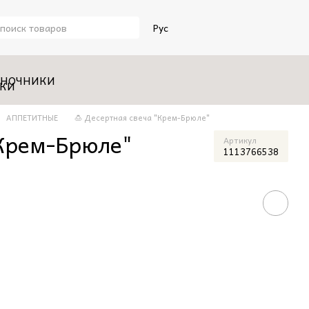
Рус
НОЧНИКИ
АППЕТИТНЫЕ
🍮 Десертная свеча "Крем-Брюле"
"Крем-Брюле"
Артикул
1113766538