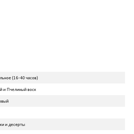
ьное (16-40 часов)
й и Пчелиный воск
овый
ки и десерты