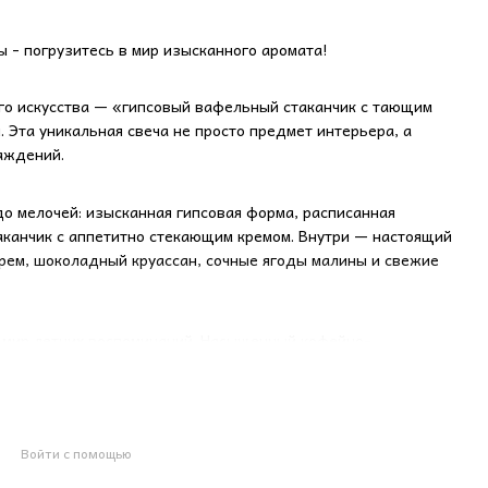
ы - погрузитесь в мир изысканного аромата!
го искусства — «гипсовый вафельный стаканчик с тающим
 Эта уникальная свеча не просто предмет интерьера, а
аждений.
о мелочей: изысканная гипсовая форма, расписанная
аканчик с аппетитно стекающим кремом. Внутри — настоящий
крем, шоколадный круассан, сочные ягоды малины и свежие
в мир летних воспоминаний. Насыщенный кофейно-
алины мгновенно наполнит ваше пространство теплом и
кондитерской, где только что испекли свежие десерты.
Войти с помощью
ного стаканчика с тающим кремом