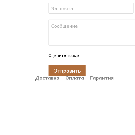
- Наполнение: Соевый воск с декоративными эле
- Аромат: Кофейно-шоколадный с нотками вишн
- Состав: Соевый и пчелиный воск премиального
- Время горения: 40 часов непрерывного наслаж
🎁 Эта свеча — не просто источник света и аро
негорящем состоянии. Она станет идеальным по
атмосферу праздника и поднимет настроение в 
Оцените товар
✨ Позвольте себе маленькую роскошь — десерт,
Отправить
калории!
Доставка
Оплата
Гарантия