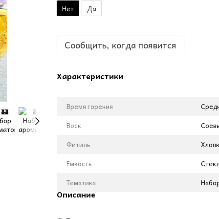
Нет
Да
Сообщить, когда появится
Характеристики
Время горения
Средн
Воск
Соевы
Фитиль
Хлоп
Емкость
Стек
Тематика
Набор
Описание