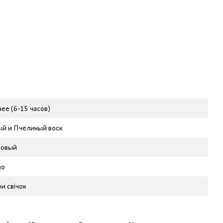
ее (6-15 часов)
й и Пчелиный воск
ковый
ло
и свічок