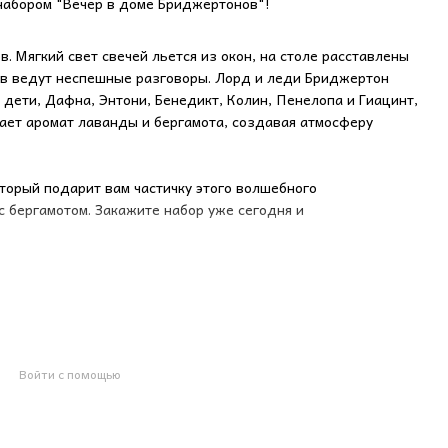
 набором "Вечер в доме Бриджертонов"!
. Мягкий свет свечей льется из окон, на столе расставлены
в ведут неспешные разговоры. Лорд и леди Бриджертон
 дети, Дафна, Энтони, Бенедикт, Колин, Пенелопа и Гиацинт,
тает аромат лаванды и бергамота, создавая атмосферу
оторый подарит вам частичку этого волшебного
с бергамотом. Закажите набор уже сегодня и
Аромат: Успокаивающий, расслабляющий, лаванда и бергамот.
олевской печатью и лавандой, с пробковой крышкой. На
 спички. В комплекте 4 спички.
Войти с помощью
оторые являются символом Бриджертонов. Аромат
ати, у рабочего места или в шкафу с бельем.
пользовать как закладку в книгу. Вы же задумали читать