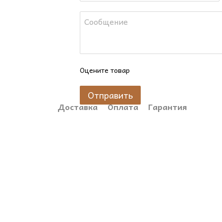
все книги Джулии Квинн после просмотра сериал
🎁 Этот набор станет прекрасным подарком для 
ценит уют и расслабление.
Оцените товар
Отправить
Доставка
Оплата
Гарантия