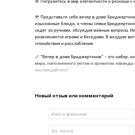
🌸 Погрузитесь в мир элегантности и роскоши с
🌹 Представьте себе вечер в доме Бриджертонов
изысканные блюда, а члены семьи Бриджертоно
сидят за ручками, обсуждая важные вопросы. Их
развлекаются играми и беседами. В воздухе ви
спокойствия и расслабления.
🪄 "Вечер в доме Бриджертонов" - это набор, к
мира, наполненного уютом и ароматом лаванды 
наслаждайтесь!
В наборе:
Новый отзыв или комментарий
🕯️ Свеча из соевого воска в янтарном стекле: 
Время горения: 12 часов. Баночка украшена кор
баночке есть наклейка, от которой можно зажечь
🐝 Ароматический саше: Украшенное пчелами, к
лавандового вечера. Можно положить возле кров
📚 2 открытки для атмосферы, которые можно ис