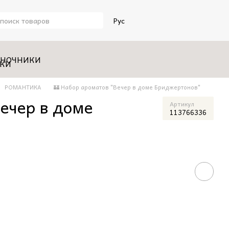
Рус
НОЧНИКИ
РОМАНТИКА
🏰 Набор ароматов "Вечер в доме Бриджертонов"
ечер в доме
Артикул
113766336