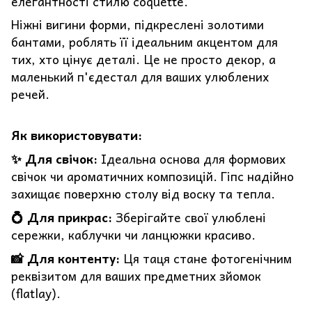
елегантності стилю coquette.
Ніжні вигини форми, підкреслені золотими
бантами, роблять її ідеальним акцентом для
тих, хто цінує деталі. Це не просто декор, а
маленький п'єдестал для ваших улюблених
речей.
Як використовувати:
✨ Для свічок:
Ідеальна основа для формових
свічок чи ароматичних композицій. Гіпс надійно
захищає поверхню столу від воску та тепла.
💍 Для прикрас:
Зберігайте свої улюблені
сережки, каблучки чи ланцюжки красиво.
📸 Для контенту:
Ця таця стане фотогенічним
реквізитом для ваших предметних зйомок
(flatlay).