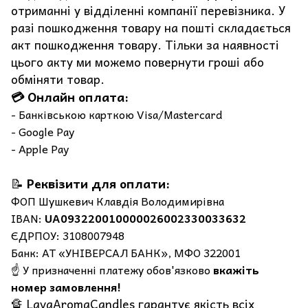
отриманні у відділенні компанії перевізника. У
разі пошкодження товару на пошті складається
акт пошкодження товару. Тільки за наявності
цього акту ми можемо повернути гроші або
обміняти товар.
💳 Онлайн оплата:
- Банківською карткою Visa/Mastercard
- Google Pay
- Apple Pay
📝
Реквізити для оплати:
ФОП Шушкевич Клавдія Володимирівна
IBAN:
UA093220010000026002330033632
ЄДРПОУ: 3108007948
Банк: АТ «УНІВЕРСАЛ БАНК», МФО 322001
☝️ У призначенні платежу обов'язково
вкажіть
номер замовлення!
🔏 LavaAromaCandles гарантує якість всіх