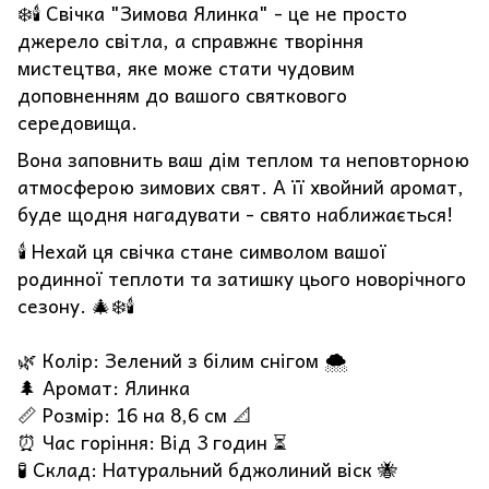
❄️🕯️ Свічка "Зимова Ялинка" - це не просто
джерело світла, а справжнє творіння
мистецтва, яке може стати чудовим
доповненням до вашого святкового
середовища.
Вона заповнить ваш дім теплом та неповторною
атмосферою зимових свят. А її хвойний аромат,
буде щодня нагадувати - свято наближається!
🕯️ Нехай ця свічка стане символом вашої
родинної теплоти та затишку цього новорічного
сезону. 🎄❄️🕯️
🌿 Колір: Зелений з білим снігом 🌨️
🌲 Аромат: Ялинка
📏 Розмір: 16 на 8,6 см 📐
⏰ Час горіння: Від 3 годин ⏳
🧪 Склад: Натуральний бджолиний віск 🐝