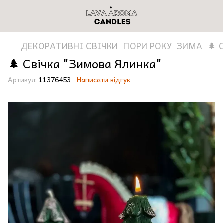
ДЕКОРАТИВНІ СВІЧКИ
ПОРИ РОКУ
ЗИМА
🌲 
🌲 Свічка "Зимова Ялинка"
Артикул:
11376453
Написати відгук