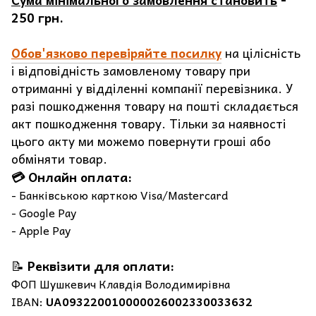
Сума мінімального замовлення становить
-
250 грн.
Обов'язково перевіряйте посилку
на цілісність
і відповідність замовленому товару при
отриманні у відділенні компанії перевізника. У
разі пошкодження товару на пошті складається
акт пошкодження товару. Тільки за наявності
цього акту ми можемо повернути гроші або
обміняти товар.
💳 Онлайн оплата:
- Банківською карткою Visa/Mastercard
- Google Pay
- Apple Pay
📝
Реквізити для оплати:
ФОП Шушкевич Клавдія Володимирівна
IBAN:
UA093220010000026002330033632