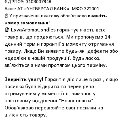
ЄДРПОУ: 3108007948
Банк: АТ «УНІВЕРСАЛ БАНК», МФО 322001
☝️ У призначенні платежу обов'язково
вкажіть
номер замовлення!
🔏 LavaAromaCandles гарантує якість всіх
товарів, що продаються. Ми пропонуємо 14-
денний термін гарантії з моменту отримання
товару. Якщо Ви виявите будь-які дефекти або
недоліки в нашій продукції, будь ласка,
зв'яжіться з нами протягом цього терміну.
Зверніть увагу!
Гарантія діє лише в разі, якщо
посилка була відкрита та перевірена
отримувачем у момент її отримання у
поштовому відділенні "Нової пошти".
Обов’язково перевіряйте свої посилки на
цілісність товару.