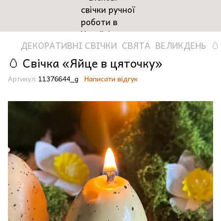
ДЕКОРАТИВНІ СВІЧКИ
СВЯТА
ВЕЛИКДЕНЬ
🥚
🥚 Свічка «Яйце в цяточку»
Артикул:
11376644_g
Написати відгук