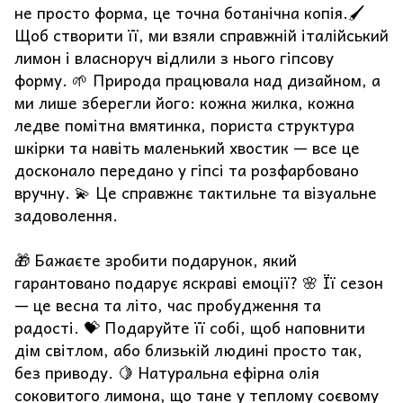
не просто форма, це точна ботанічна копія.🖌️
Щоб створити її, ми взяли справжній італійський
лимон і власноруч відлили з нього гіпсову
форму. 🌱 Природа працювала над дизайном, а
ми лише зберегли його: кожна жилка, кожна
ледве помітна вмятинка, пориста структура
шкірки та навіть маленький хвостик — все це
досконало передано у гіпсі та розфарбовано
вручну. 💫 Це справжнє тактильне та візуальне
задоволення.
🎁 Бажаєте зробити подарунок, який
гарантовано подарує яскраві емоції? 🌸 Її сезон
— це весна та літо, час пробудження та
радості. 💝 Подаруйте її собі, щоб наповнити
дім світлом, або близькій людині просто так,
без приводу. 🍋 Натуральна ефірна олія
соковитого лимона, що тане у теплому соєвому