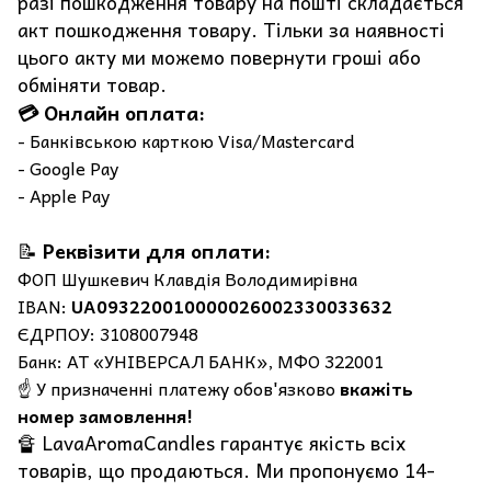
разі пошкодження товару на пошті складається
акт пошкодження товару. Тільки за наявності
цього акту ми можемо повернути гроші або
обміняти товар.
💳 Онлайн оплата:
- Банківською карткою Visa/Mastercard
- Google Pay
- Apple Pay
📝
Реквізити для оплати:
ФОП Шушкевич Клавдія Володимирівна
IBAN:
UA093220010000026002330033632
ЄДРПОУ: 3108007948
Банк: АТ «УНІВЕРСАЛ БАНК», МФО 322001
☝️ У призначенні платежу обов'язково
вкажіть
номер замовлення!
🔏 LavaAromaCandles гарантує якість всіх
товарів, що продаються. Ми пропонуємо 14-