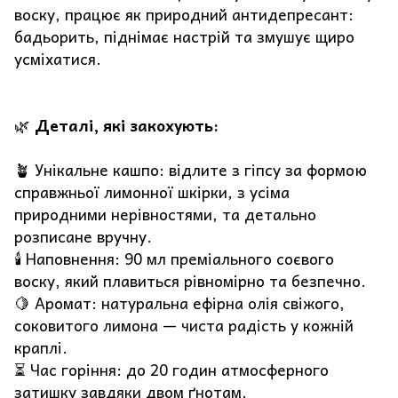
воску, працює як природний антидепресант:
бадьорить, піднімає настрій та змушує щиро
усміхатися.
🌿
Деталі, які закохують:
🪴 Унікальне кашпо: відлите з гіпсу за формою
справжньої лимонної шкірки, з усіма
природними нерівностями, та детально
розписане вручну.
🕯️ Наповнення: 90 мл преміального соєвого
воску, який плавиться рівномірно та безпечно.
🍋 Аромат: натуральна ефірна олія свіжого,
соковитого лимона — чиста радість у кожній
краплі.
⏳ Час горіння: до 20 годин атмосферного
затишку завдяки двом ґнотам.