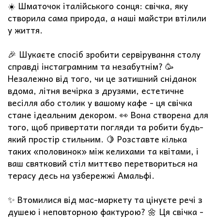
☀️ Шматочок італійського сонця: свічка, яку
створила сама природа, а наші майстри втілили
у життя.
🎉 Шукаєте спосіб зробити сервірування столу
справді інстаграмним та незабутнім? 🥳
Незалежно від того, чи це затишний сніданок
вдома, літня вечірка з друзями, естетичне
весілля або столик у вашому кафе - ця свічка
стане ідеальним декором. 👀 Вона створена для
того, щоб привертати погляди та робити будь-
який простір стильним. 🍋 Розставте кілька
таких «половинок» між келихами та квітами, і
ваш святковий стіл миттєво перетвориться на
терасу десь на узбережжі Амальфі.
✨ Втомилися від мас-маркету та цінуєте речі з
душею і неповторною фактурою? 🌼 Ця свічка -