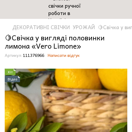
ДЕКОРАТИВНІ СВІЧКИ
УРОЖАЙ
🍋Свічка у в
🍋Свічка у вигляді половинки
лимона «Vero Limone»
Артикул:
111376966
Написати відгук
Хіт
Відео