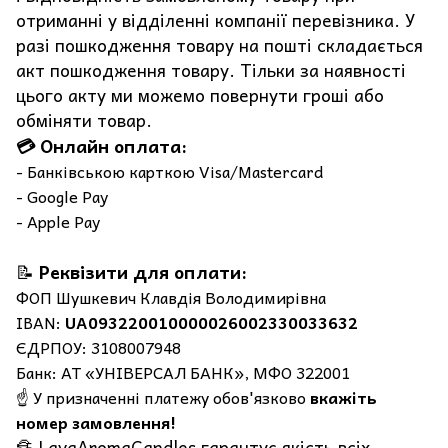
отриманні у відділенні компанії перевізника. У
разі пошкодження товару на пошті складається
акт пошкодження товару. Тільки за наявності
цього акту ми можемо повернути гроші або
обміняти товар.
💳 Онлайн оплата:
- Банківською карткою Visa/Mastercard
- Google Pay
- Apple Pay
📝
Реквізити для оплати:
ФОП Шушкевич Клавдія Володимирівна
IBAN:
UA093220010000026002330033632
ЄДРПОУ: 3108007948
Банк: АТ «УНІВЕРСАЛ БАНК», МФО 322001
☝️ У призначенні платежу обов'язково
вкажіть
номер замовлення!
🔏 LavaAromaCandles гарантує якість всіх