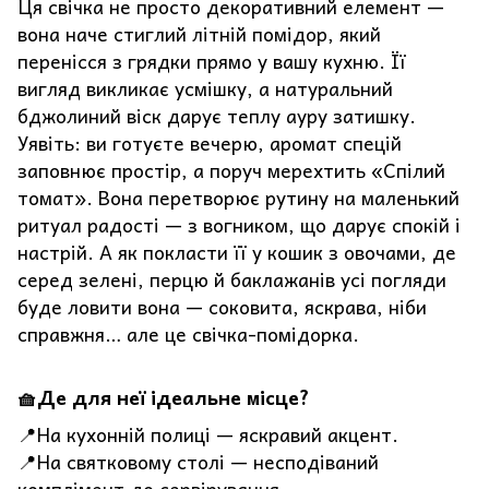
Ця свічка не просто декоративний елемент —
вона наче стиглий літній помідор, який
перенісся з грядки прямо у вашу кухню. Її
вигляд викликає усмішку, а натуральний
бджолиний віск дарує теплу ауру затишку.
Уявіть: ви готуєте вечерю, аромат спецій
заповнює простір, а поруч мерехтить «Спілий
томат». Вона перетворює рутину на маленький
ритуал радості — з вогником, що дарує спокій і
настрій. А як покласти її у кошик з овочами, де
серед зелені, перцю й баклажанів усі погляди
буде ловити вона — соковита, яскрава, ніби
справжня… але це свічка-помідорка.
🧺Де для неї ідеальне місце?
📍На кухонній полиці — яскравий акцент.
📍На святковому столі — несподіваний