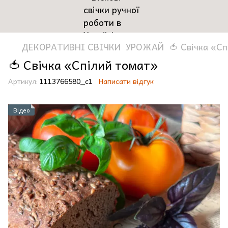
ДЕКОРАТИВНІ СВІЧКИ
УРОЖАЙ
🍅 Свічка «С
🍅 Свічка «Спілий томат»
Артикул:
1113766580_c1
Написати відгук
Відео