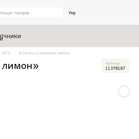
Укр
НІЧНИКИ
ЛІТО
🍋 Свічка «Соковитий лимон»
й лимон»
Артикул
11378187