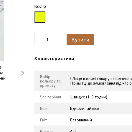
Колір
Купити
Характеристики
Вибір
❗ Якщо в описі товару зазначено
кольору та
Примітці до замовлення під час 
аромату
Час горіння
Швидке (1-5 годин)
Віск
Бджолиний віск
Гніт
Бавовняний
Висота
4.0