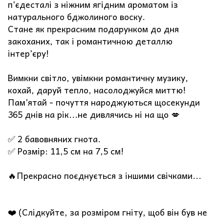
п’єдесталі з ніжним ягідним ароматом із
натурального бджолиного воску.
Стане як прекрасним подарунком до дня
закоханих, так і романтичною деталлю
інтер’єру!
Вимкни світло, увімкни романтичну музику,
кохай, даруй тепло, насолоджуйся миттю!
Пам’ятай - почуття народжуються щосекунди
365 днів на рік...не дивлячись ні на що 💋
✅ 2 бавовняних гнота.
✅ Розмір: 11,5 см на 7,5 см!
🔥Прекрасно поєднується з іншими свічками...
❤️ (Слідкуйте, за розміром гніту, щоб він був не