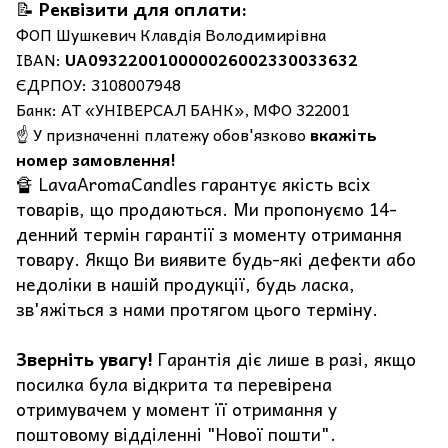
📝
Реквізити для оплати:
ФОП Шушкевич Клавдія Володимирівна
IBAN:
UA093220010000026002330033632
ЄДРПОУ: 3108007948
Банк: АТ «УНІВЕРСАЛ БАНК», МФО 322001
☝️ У призначенні платежу обов'язково
вкажіть
номер замовлення!
🔏 LavaAromaCandles гарантує якість всіх
товарів, що продаються. Ми пропонуємо 14-
денний термін гарантії з моменту отримання
товару. Якщо Ви виявите будь-які дефекти або
недоліки в нашій продукції, будь ласка,
зв'яжіться з нами протягом цього терміну.
Зверніть увагу!
Гарантія діє лише в разі, якщо
посилка була відкрита та перевірена
отримувачем у момент її отримання у
поштовому відділенні "Нової пошти".