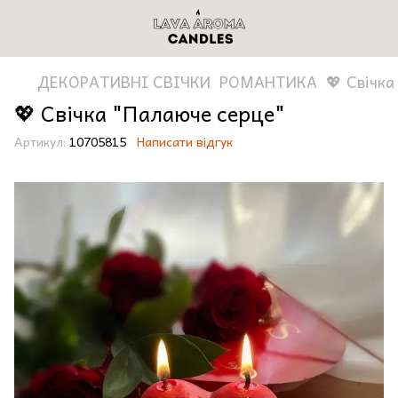
ДЕКОРАТИВНІ СВІЧКИ
РОМАНТИКА
💖 Свічк
💖 Свічка "Палаюче серце"
Артикул:
10705815
Написати відгук