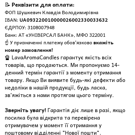
📝
Реквізити для оплати:
ФОП Шушкевич Клавдія Володимирівна
IBAN:
UA093220010000026002330033632
ЄДРПОУ: 3108007948
Банк: АТ «УНІВЕРСАЛ БАНК», МФО 322001
☝️ У призначенні платежу обов'язково
вкажіть
номер замовлення!
🔏 LavaAromaCandles гарантує якість всіх
товарів, що продаються. Ми пропонуємо 14-
денний термін гарантії з моменту отримання
товару. Якщо Ви виявите будь-які дефекти або
недоліки в нашій продукції, будь ласка,
зв'яжіться з нами протягом цього терміну.
Зверніть увагу!
Гарантія діє лише в разі, якщо
посилка була відкрита та перевірена
отримувачем у момент її отримання у
поштовому відділенні "Нової пошти".