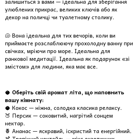
залишиться з вами — ідеальна для зберігання
улюблених прикрас, великих ключів або як
декор на поличці чи туалетному столику.
🐚 Вона ідеальна для тих вечорів, коли ви
приймаєте розслаблюючу прохолодну ванну при
свічках, мріючи про море. Ідеальна для
ранкової медитації. Ідеальна як подарунок «зі
змістом» для людини, яка має все.
🥥
Оберіть свій аромат літа, що наповнить
вашу кімнату:
🥥 Кокос — ніжна, солодка класика релаксу.
🍑 Персик — соковитий, нагрітий сонцем
нектар.
🍍 Ананас — яскравий, іскристий та енергійний.
🍹 Тропічний коктейль — мікс екзотичних