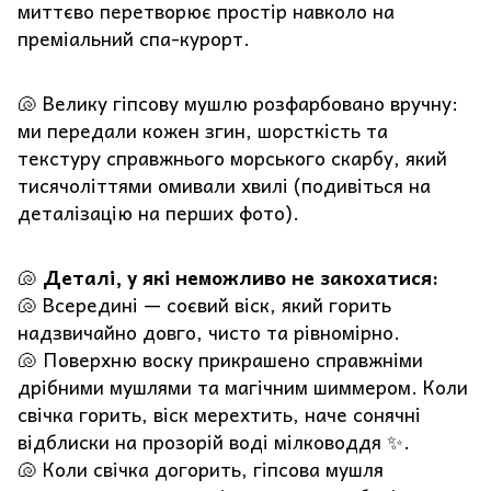
миттєво перетворює простір навколо на
преміальний спа-курорт.
🐚 Велику гіпсову мушлю розфарбовано вручну:
ми передали кожен згин, шорсткість та
текстуру справжнього морського скарбу, який
тисячоліттями омивали хвилі (подивіться на
деталізацію на перших фото).
🐚
Деталі, у які неможливо не закохатися:
🐚 Всередині — соєвий віск, який горить
надзвичайно довго, чисто та рівномірно.
🐚 Поверхню воску прикрашено справжніми
дрібними мушлями та магічним шиммером. Коли
свічка горить, віск мерехтить, наче сонячні
відблиски на прозорій воді мілководдя ✨.
🐚 Коли свічка догорить, гіпсова мушля