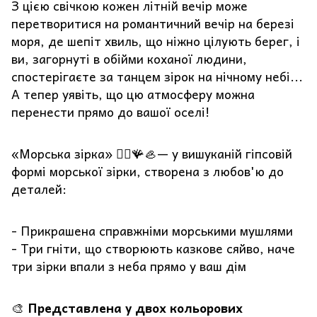
З цією свічкою кожен літній вечір може
перетворитися на романтичний вечір на березі
моря, де шепіт хвиль, що ніжно цілують берег, і
ви, загорнуті в обійми коханої людини,
спостерігаєте за танцем зірок на нічному небі...
А тепер уявіть, що цю атмосферу можна
перенести прямо до вашої оселі!
«Морська зірка» 🧜‍♀️🪸🦪— у вишуканій гіпсовій
формі морської зірки, створена з любов'ю до
деталей:
- Прикрашена справжніми морськими мушлями
- Три гніти, що створюють казкове сяйво, наче
три зірки впали з неба прямо у ваш дім
🎨
Представлена у двох кольорових