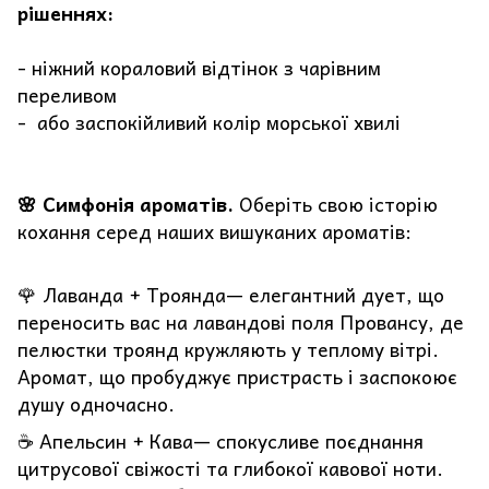
рішеннях:
- ніжний кораловий відтінок з чарівним
переливом
- або заспокійливий колір морської хвилі
🌸 Симфонія ароматів.
Оберіть свою історію
кохання серед наших вишуканих ароматів:
🌹 Лаванда + Троянда— елегантний дует, що
переносить вас на лавандові поля Провансу, де
пелюстки троянд кружляють у теплому вітрі.
Аромат, що пробуджує пристрасть і заспокоює
душу одночасно.
☕ Апельсин + Кава— спокусливе поєднання
цитрусової свіжості та глибокої кавової ноти.