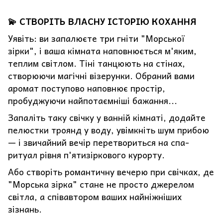
💫 СТВОРІТЬ ВЛАСНУ ІСТОРІЮ КОХАННЯ
Уявіть: ви запалюєте три гніти "Морської
зірки", і ваша кімната наповнюється м'яким,
теплим світлом. Тіні танцюють на стінах,
створюючи магічні візерунки. Обраний вами
аромат поступово наповнює простір,
пробуджуючи найпотаємніші бажання...
Запаліть таку свічку у ванній кімнаті, додайте
пелюстки троянд у воду, увімкніть шум прибою
— і звичайний вечір перетвориться на спа-
ритуал рівня п'ятизіркового курорту.
Або створіть романтичну вечерю при свічках, де
"Морська зірка" стане не просто джерелом
світла, а співавтором ваших найніжніших
зізнань.