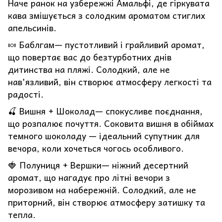
Наче ранок на узбережжі Амальфі, де гіркувата
кава змішується з солодким ароматом стиглих
апельсинів.
🍬 Баблгам— пустотливий і грайливий аромат,
що повертає вас до безтурботних днів
дитинства на пляжі. Солодкий, але не
нав'язливий, він створює атмосферу легкості та
радості.
🍒 Вишня + Шоколад— спокусливе поєднання,
що розпалює почуття. Соковита вишня в обіймах
темного шоколаду — ідеальний супутник для
вечора, коли хочеться чогось особливого.
🍓 Полуниця + Вершки— ніжний десертний
аромат, що нагадує про літні вечори з
морозивом на набережній. Солодкий, але не
приторний, він створює атмосферу затишку та
тепла.