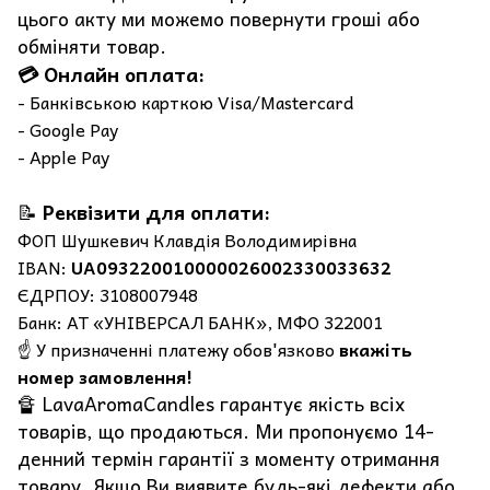
цього акту ми можемо повернути гроші або
обміняти товар.
💳 Онлайн оплата:
- Банківською карткою Visa/Mastercard
- Google Pay
- Apple Pay
📝
Реквізити для оплати:
ФОП Шушкевич Клавдія Володимирівна
IBAN:
UA093220010000026002330033632
ЄДРПОУ: 3108007948
Банк: АТ «УНІВЕРСАЛ БАНК», МФО 322001
☝️ У призначенні платежу обов'язково
вкажіть
номер замовлення!
🔏 LavaAromaCandles гарантує якість всіх
товарів, що продаються. Ми пропонуємо 14-
денний термін гарантії з моменту отримання
товару. Якщо Ви виявите будь-які дефекти або