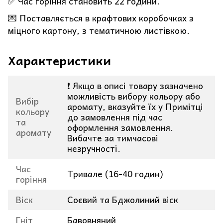
✅ Час горіння становить 22 години.
💌 Поставляється в крафтових коробочках з
міцного картону, з тематичною листівкою.
Характеристики
❗ Якщо в описі товару зазначено
можливість вибору кольору або
Вибір
аромату, вказуйте їх у Примітці
кольору
до замовлення під час
та
оформлення замовлення.
аромату
Вибачте за тимчасові
незручності.
Час
Тривале (16-40 годин)
горіння
Віск
Соєвий та Бджолиний віск
Гніт
Бавовняний