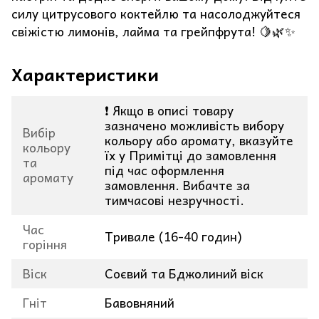
силу цитрусового коктейлю та насолоджуйтеся
свіжістю лимонів, лайма та грейпфрута! 🍋🌿✨
Характеристики
❗ Якщо в описі товару
зазначено можливість вибору
Вибір
кольору або аромату, вказуйте
кольору
їх у Примітці до замовлення
та
під час оформлення
аромату
замовлення. Вибачте за
тимчасові незручності.
Час
Тривале (16-40 годин)
горіння
Віск
Соєвий та Бджолиний віск
Гніт
Бавовняний