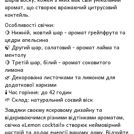
аромат, що створює вражаючий цитрусовий
коктейль.
Особливості свічки:
🍋 Нижній, жовтий шар - аромат грейпфрута та
цедри апельсина
🍃 Другий шар, салатовий - аромат лайма та
ментолу
🍋 Третій шар, білий - аромат соковитого
лимона
🌿 Декорована листочками та лимоном для
додаткової харизми
🕯️ Час горіння: до 42 годин
🌱 Склад: натуральний соєвий віск
Завдяки своєму яскравому дизайну та
відкриваючимся різними відтінками ароматам,
свічка «Lemon cocktail» створює неймовірний
настрій та додає енергії вашому дому. Відчуйте