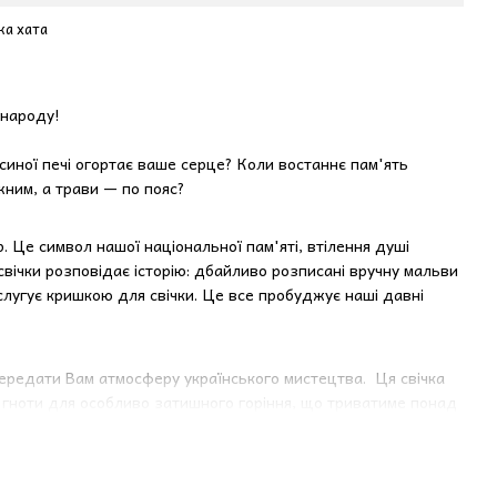
ка хата
 народу!
усиної печі огортає ваше серце? Коли востаннє пам'ять
жним, а трави — по пояс?
 Це символ нашої національної пам'яті, втілення душі
 свічки розповідає історію: дбайливо розписані вручну мальви
й слугує кришкою для свічки. Це все пробуджує наші давні
ередати Вам атмосферу українського мистецтва. Ця свічка
 гноти для особливо затишного горіння, що триватиме понад