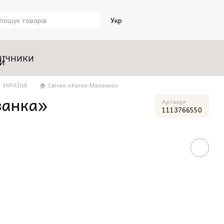
Укр
НІЧНИКИ
УКРАЇНА
🏠 Свічка «Хатка-Мазанка»
занка»
Артикул
1113766550