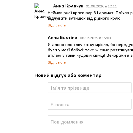
Анна Кравчук
01.08.2026 в 12:11
🥧 Бабусин пиріг
Неймовірної краси виріб і аромат. Поїхав 
відчувати затишок від рідного краю
Теплий аромат печених яблук, кориці та домашньог
сонце пробивалося крізь мереживні фіранки, а н
Відповісти
затишку і безмежної любові.
Анна Бахтіна
08.12.2025 в 15:03
Я давно про таку хатку мріяла, бо передус
🍓 Ягідний компот
була у моєї бабусі: таке ж саме розташуван
Солодкий аромат свіжозібраних ягід, що варяться
втілені у такій чудовій свічці! Вечорами 
стежками, збираючи ягоди у кошик, а потім сма
Відповісти
свободи і літньої радості.
Новий відгук або коментар
🍎 Домашній узвар
Глибокий, насичений аромат сушених фруктів — яб
родинних зустрічей, коли за вікном падав сніг, а 
🌼 Квітучий лан
Духмяний аромат польових квітів, що колишутьс
українських просторів, де небо зливається з зем
квітучого поля.