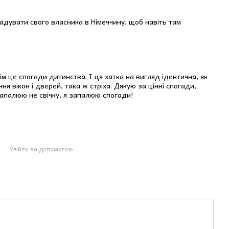
радувати свого власника в Німеччину, щоб навіть там
о тіста повертає вас до літніх днів у бабусиній хаті. Коли
а столі парував щойно спечений пиріг. Запах дитинства,
ім це спогади дитинства. І ця хатка на вигляд ідентична, як
ня вікон і дверей, така ж стріха. Дякую за цінні спогади,
 в глиняному горщику. Згадайте, як бігали босоніж
я запалюю не свічку, я запалюю спогади!
кували прохолодним компотом у спекотний день. Смак
Увійти за допомогою
лук, груш, слив — з нотками меду і кориці. Запах Різдва,
в хаті лунали колядки і панувало відчуття єдності.
я на вітрі. Волошки, ромашки, чебрець — запах безмежних
лею. Відчуття волі, що наповнює груди, коли стоїш посеред