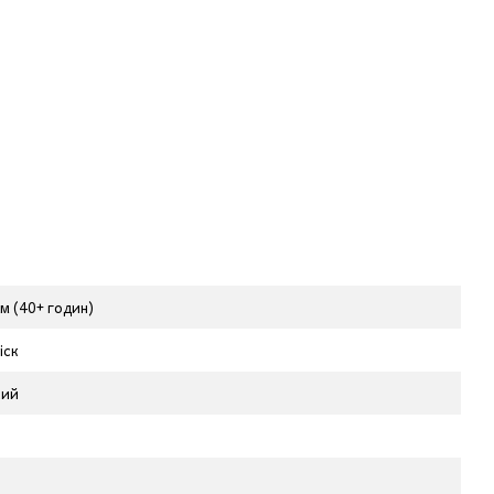
 (40+ годин)
іск
ний