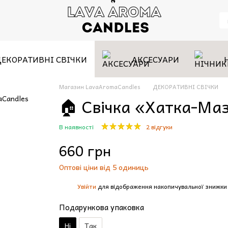
ДЕКОРАТИВНІ СВІЧКИ
АКСЕСУАРИ
Магазин LavaAromaCandles
ДЕКОРАТИВНІ СВІЧКИ
🏠 Свічка «Хатка-Ма
В наявності
2 відгуки
660 грн
Оптові ціни від 5 одиниць
Увійти
для відображення накопичувальної знижки
%
Подарункова упаковка
Ні
Так