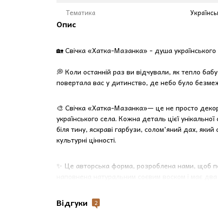
Тематика
Українсь
Опис
🏡 Свічка «Хатка-Мазанка» - душа українського
💭 Коли останній раз ви відчували, як тепло баб
повертала вас у дитинство, де небо було безме
🎨 Свічка «Хатка-Мазанка»— це не просто декор.
українського села. Кожна деталь цієї унікальної
біля тину, яскраві гарбузи, солом'яний дах, яки
культурні цінності.
✨ Це авторська форма, розроблена нами, щоб п
наповнена натуральним соєвим воском і має два
45 годин.
Відгуки
2
🌺 ✨🪴Аромати, що пробуджують спогади: