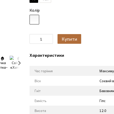
Колір
Купити
Характеристики
Час горіння
Максимум
Віск
Соєвий в
Гніт
Бавовня
Емність
Гіпс
Висота
12.0