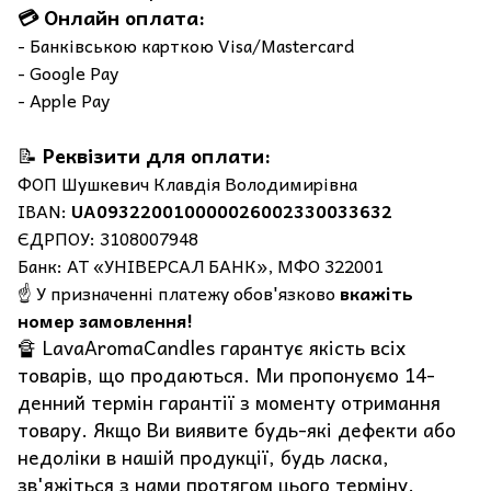
💳 Онлайн оплата:
- Банківською карткою Visa/Mastercard
- Google Pay
- Apple Pay
📝
Реквізити для оплати:
ФОП Шушкевич Клавдія Володимирівна
IBAN:
UA093220010000026002330033632
ЄДРПОУ: 3108007948
Банк: АТ «УНІВЕРСАЛ БАНК», МФО 322001
☝️ У призначенні платежу обов'язково
вкажіть
номер замовлення!
🔏 LavaAromaCandles гарантує якість всіх
товарів, що продаються. Ми пропонуємо 14-
денний термін гарантії з моменту отримання
товару. Якщо Ви виявите будь-які дефекти або
недоліки в нашій продукції, будь ласка,
зв'яжіться з нами протягом цього терміну.