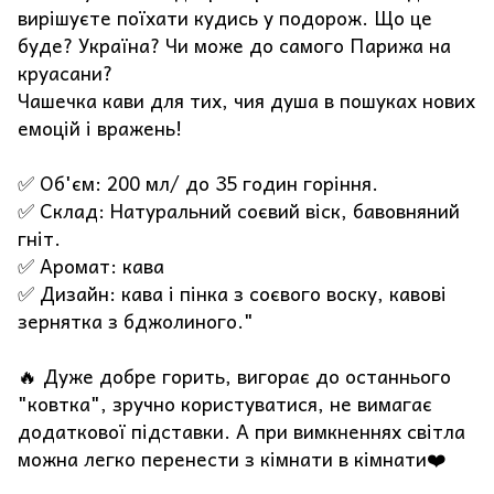
вирішуєте поїхати кудись у подорож. Що це
буде? Україна? Чи може до самого Парижа на
круасани?
Чашечка кави для тих, чия душа в пошуках нових
емоцій і вражень!
✅ Об'єм: 200 мл/ до 35 годин горіння.
✅ Склад: Натуральний соєвий віск, бавовняний
гніт.
✅ Аромат: кава
✅ Дизайн: кава і пінка з соєвого воску, кавові
зернятка з бджолиного."
🔥 Дуже добре горить, вигорає до останнього
"ковтка", зручно користуватися, не вимагає
додаткової підставки. А при вимкненнях світла
можна легко перенести з кімнати в кімнати❤️