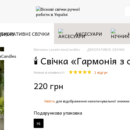
ДЕКОРАТИВНІ СВІЧКИ
АКСЕСУАРИ
Магазин LavaAromaCandles
ДЕКОРАТИВНІ СВІЧКИ
🕯️ Свічка «Гармонія з
Немає в наявності
1 відгук
220 грн
Увійти
для відображення накопичувальної знижки
%
Подарункова упаковка
Ні