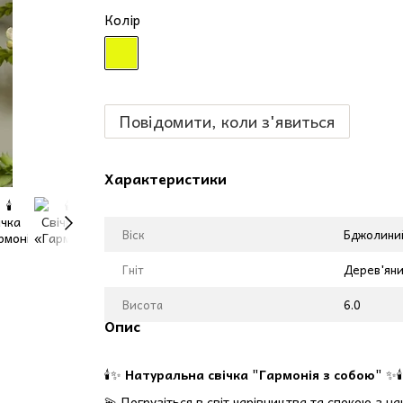
Колір
Повідомити, коли з'явиться
Характеристики
Віск
Бджолиний
Гніт
Дерев'ян
Висота
6.0
Опис
🕯️✨
Натуральна свічка "Гармонія з собою"
✨🕯️
💫 Погрузіться в світ чарівництва та спокою з н