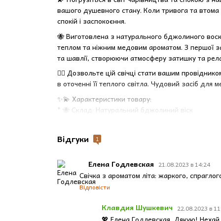
вашого душевного стану. Коли тривога та втома
спокій і заспокоєння.
🐝 Виготовлена з натурального бджолиного воск
теплом та ніжним медовим ароматом. З першої з
та шавлії, створюючи атмосферу затишку та рела
💆‍♀️ Дозвольте цій свічці стати вашим провідни
в оточенні її теплого світла. Чудовий засіб для 
✨💫 Характеристики товару:
* 🐝 Склад: Натуральний бджолиний віск
* 💜 Аромат: Олія лаванди та шавлії
* 🌿 Трави: Полинь, лаванда та пелюстки троян
Відгуки
1
* 🌲 Гніт: Дерев'яний
* 📏 Розміри: 60*50 мм
Елена Годлевская
21.08.2023 в 14:24
🔮 Доповніть свою колекцію свічок цим чарівним 
Свічка з ароматом літа: жаркого, спрагло
створення унікального та гармонійного простору 
Відповісти
ручної роботи і дайте вашим відчуттям відкрити
Клавдия Шушкевич
22.08.2023 в 11
💖 Елена Годлевская, Дякую! Нехай ц