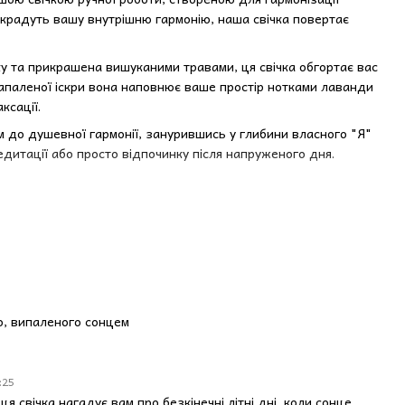
 крадуть вашу внутрішню гармонію, наша свічка повертає
у та прикрашена вишуканими травами, ця свічка обгортає вас
апаленої іскри вона наповнює ваше простір нотками лаванди
ксації.
ком до душевної гармонії, занурившись у глибини власного "Я"
медитації або просто відпочинку після напруженого дня.
ди
створінням, яке ідеально поєднується з іншими свічками для
го, випаленого сонцем
для медитації або релаксації. Відчуйте силу мистецтва свічок
ся новим, неповторним способом.
:25
я свічка нагадує вам про безкінечні літні дні, коли сонце