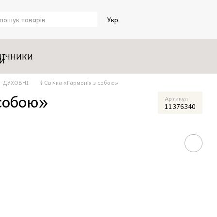
Укр
НІЧНИКИ
ДУХОВНІ
🕯️ Свічка «Гармонія з собою»
 собою»
Артикул
11376340