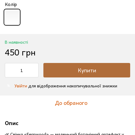
Колір
В наявності
450 грн
Купити
Увійти
для відображення накопичувальної знижки
%
До обраного
Опис
🌿 Свічка «Fernwood» — маленький ботанічний артефакт у