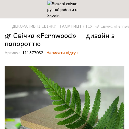
ДЕКОРАТИВНІ СВІЧКИ
ТАЄМНИЦІ ЛІСУ
🌿 Свічка «Fern
🌿 Свічка «Fernwood» — дизайн з
папороттю
Артикул:
111377032
Написати відгук