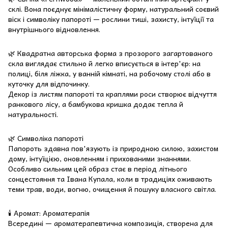
склі. Вона поєднує мінімалістичну форму, натуральний соєвий
віск і символіку папороті — рослини тиші, захисту, інтуїції та
внутрішнього відновлення.
🌿 Квадратна авторська форма з прозорого загартованого
скла виглядає стильно й легко вписується в інтер'єр: на
полиці, біля ліжка, у ванній кімнаті, на робочому столі або в
куточку для відпочинку.
Декор із листям папороті та краплями роси створює відчуття
ранкового лісу, а бамбукова кришка додає тепла й
натуральності.
🌿 Символіка папороті
Папороть здавна пов'язують із природною силою, захистом
дому, інтуїцією, оновленням і прихованими знаннями.
Особливо сильним цей образ стає в період літнього
сонцестояння та Івана Купала, коли в традиціях оживають
теми трав, води, вогню, очищення й пошуку власного світла.
🕯️ Аромат: Ароматерапія
Всередині — ароматерапевтична композиція, створена для