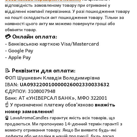
відповідність замовленому товару при отриманні у
відділенні компанії перевізника. У разі пошкодження товару
на пошті складається акт пошкодження товару. Тільки за
наявності цього акту ми можемо повернути гроші або
обміняти товар.
💳 Онлайн оплата:
- Банківською карткою Visa/Mastercard
- Google Pay
- Apple Pay
📝
Реквізити для оплати:
ФОП Шушкевич Клавдія Володимирівна
IBAN:
UA093220010000026002330033632
ЄДРПОУ: 3108007948
Банк: АТ «УНІВЕРСАЛ БАНК», МФО 322001
☝️ У призначенні платежу обов'язково
вкажіть
номер замовлення!
🔏 LavaAromaCandles гарантує якість всіх товарів, що
продаються. Ми пропонуємо 14-денний термін гарантії з
моменту отримання товару. Якщо Ви виявите будь-які
дефекти або недоліки в нашій продукції, будь ласка,