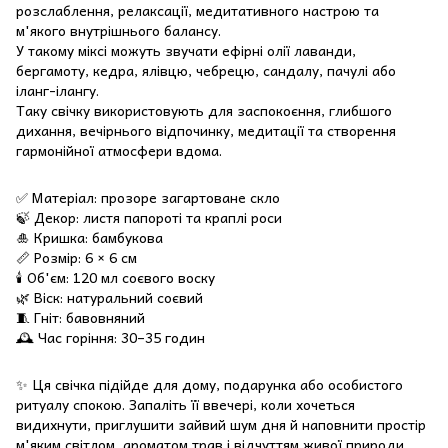
розслаблення, релаксації, медитативного настрою та
м'якого внутрішнього балансу.
У такому міксі можуть звучати ефірні олії лаванди,
бергамоту, кедра, ялівцю, чебрецю, сандалу, пачулі або
іланг-ілангу.
Таку свічку використовують для заспокоєння, глибшого
дихання, вечірнього відпочинку, медитації та створення
гармонійної атмосфери вдома.
✅ Матеріал: прозоре загартоване скло
🍃 Декор: листя папороті та краплі роси
🎍 Кришка: бамбукова
📏 Розмір: 6 × 6 см
🕯️ Об'єм: 120 мл соєвого воску
🌿 Віск: натуральний соєвий
🧵 Гніт: бавовняний
🕰️ Час горіння: 30–35 годин
✨ Ця свічка підійде для дому, подарунка або особистого
ритуалу спокою. Запаліть її ввечері, коли хочеться
видихнути, приглушити зайвий шум дня й наповнити простір
м'яким світлом, ароматом трав і відчуттям живої природи.