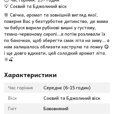
💡 Соєвий та Бджолиний віск
🌸 Свічка, аромат та зовнішній вигляд якої,
поверне Вас у безтурботне дитинство, де мама
чи бабуся варили рубінові вишні у густому,
темно-червоному сиропі…а потім розливали їх
по баночках, щоб зберегти смак літа на зиму… а
нам залишалось облизати каструлю та ложку 😋
і ще довго вдихати, цей солодкий аромат літа.
🌞🍒
Характеристики
Час горіння
Середнє (6-15 годин)
Віск
Соєвий та Бджолиний віск
Гніт
Бавовняний