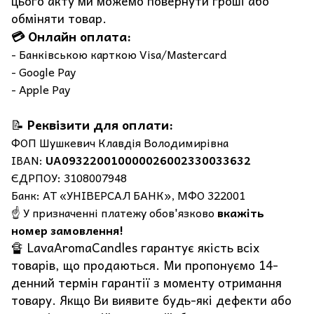
цього акту ми можемо повернути гроші або
обміняти товар.
💳 Онлайн оплата:
- Банківською карткою Visa/Mastercard
- Google Pay
- Apple Pay
📝
Реквізити для оплати:
ФОП Шушкевич Клавдія Володимирівна
IBAN:
UA093220010000026002330033632
ЄДРПОУ: 3108007948
Банк: АТ «УНІВЕРСАЛ БАНК», МФО 322001
☝️ У призначенні платежу обов'язково
вкажіть
номер замовлення!
🔏 LavaAromaCandles гарантує якість всіх
товарів, що продаються. Ми пропонуємо 14-
денний термін гарантії з моменту отримання
товару. Якщо Ви виявите будь-які дефекти або