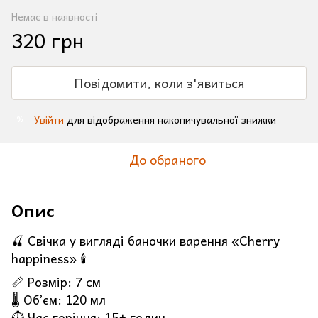
Немає в наявності
320 грн
Повідомити, коли з'явиться
Увійти
для відображення накопичувальної знижки
%
До обраного
Опис
🍒 Свічка у вигляді баночки варення «Cherry
happiness» 🕯️
📏 Розмір: 7 см
🌡️ Обʼєм: 120 мл
⏱️ Час горіння: 15+ годин