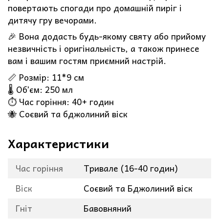
повертають спогади про домашній пиріг і
дитячу гру вечорами.
🎉 Вона додасть будь-якому святу або прийому
незвичність і оригінальність, а також принесе
вам і вашим гостям приємний настрій.
📏 Розмір: 11*9 см
🌡️ Обʼєм: 250 мл
⏱️ Час горіння: 40+ годин
🐝 Соєвий та бджолиний віск
Характеристики
Час горіння
Тривале (16-40 годин)
Віск
Соєвий та Бджолиний віск
Гніт
Бавовняний