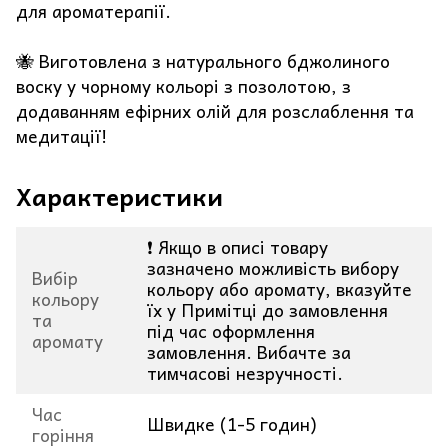
для ароматерапії.
🐝 Виготовлена з натурального бджолиного
воску у чорному кольорі з позолотою, з
додаванням ефірних олій для розслаблення та
медитації!
Характеристики
❗ Якщо в описі товару
зазначено можливість вибору
Вибір
кольору або аромату, вказуйте
кольору
їх у Примітці до замовлення
та
під час оформлення
аромату
замовлення. Вибачте за
тимчасові незручності.
Час
Швидке (1-5 годин)
горіння